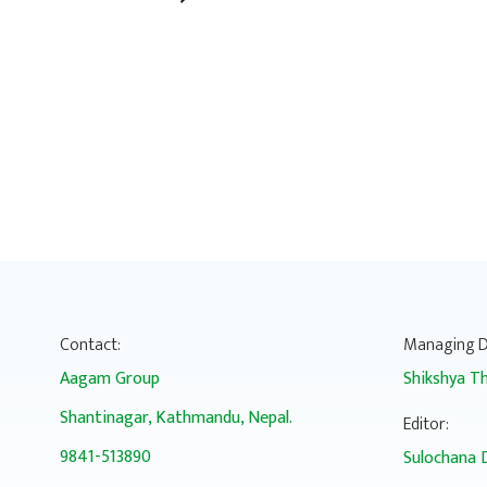
Posts
pagination
Contact:
Managing D
Aagam Group
Shikshya Th
Shantinagar, Kathmandu, Nepal.
Editor:
9841-513890
Sulochana 