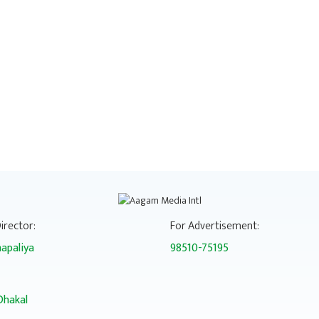
irector:
For Advertisement:
apaliya
98510-75195
Dhakal