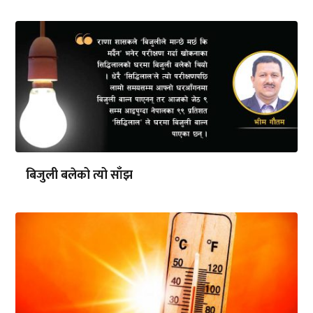
बिजुली बलेको त्यो साँझ