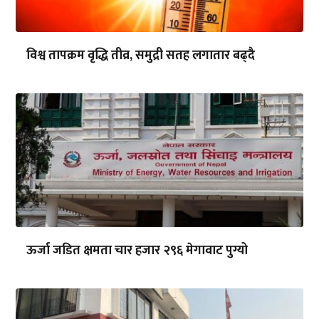
विश्व तापक्रम वृद्धि तीव्र, समुद्री सतह लगातार बढ्दै
ऊर्जा जडित क्षमता चार हजार २९६ मेगावाट पुग्यो