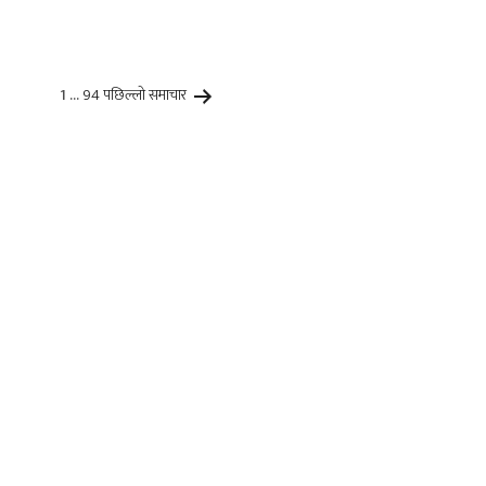
1
…
94
पछिल्लाे
समाचार
Posts
pagination