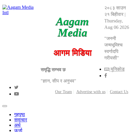
२०८३ साउन
२१ बिहीवार
|
Aagam
Thursday,
Aug 06 2026
Media
"जननी
जन्मभूमिश्च
आगम मिडिया
स्वर्गादपि
गरीयसी"
युनिकाेड
समृद्धि सम्भव छ
"ज्ञान, सीप र अनुभव"
Our Team
Advertise with us
Contact Us
गृहपृष्ठ
समाचार
अर्थ
ऊर्जा