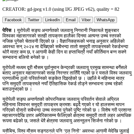
CREATOR: gd-jpeg v1.0 (using IJG JPEG v62), quality = 82
Facebook
Twitter
LinkedIn
Email
Viber
WhatsApp
पेरिस ।
युरोपेली सङ्घ अन्तर्गतको जलवायु निगरानी निकायले शुक्रबार
विश्वका महासागरको सतही तापक्रम हालैका दिनमा अत्यन्त उच्च स्तरको
नजिक पुगेको चेतावनी दिएको छ । वैज्ञानिकहरूको भनाइ अनुसार अहिलेको
अवस्था सन् २०२४ मा देखिएको सबैभन्दा तातो समुद्री तापक्रमको रेकर्डभन्दा
थोरै मात्र कम छ, र आगामी केही दिन वा हप्ताभित्रै नयाँ कीर्तिमान बन्न सक्ने
सम्भावना बलियो बनेको छ ।
युरोपेली मध्यम दूरी मौसम पूर्वानुमान केन्द्रकी जलवायु प्रमुख सामन्था बर्गेसले
बताए अनुसार महासागरको सतह निरन्तर तातिँदै गएको छ र यसले विश्व जलवायु
प्रणालीमा ठुलो परिवर्तनको सङ्केत दिइरहेको छ । उहाँले मे महिनामा मात्र
पनि समुद्री तापक्रमले नयाँ ऐतिहासिक रेकर्ड तोड्ने सम्भावना उच्च रहेको
बताउनुभएको छ ।
युरोपेली सङ्घ अन्तर्गतको कोपरनिकस जलवायु परिवर्तन सेवाले अप्रिल
महिनामा विश्वभर समुद्री तापक्रम क्रमशः बढ्दै गएको र यो हालसम्म मापन
गरिएको दोस्रो सबैभन्दा उच्च स्तरमा पुगेको पुष्टि गरेको छ । विशेष गरी प्रशान्त
महासागरदेखि उत्तर अमेरिकासम्म फैलिएको क्षेत्रमा समुद्री तातो लहर अत्यधिक
रूपमा बढेको छ, जसले धेरै क्षेत्रमा जलवायु असन्तुलन सिर्जना गरेको छ ।
यसैबिच, विश्व मौसम सङ्गठनले पनि ‘एल निनो’ अवस्था आगामी मेदेखि जुलाई