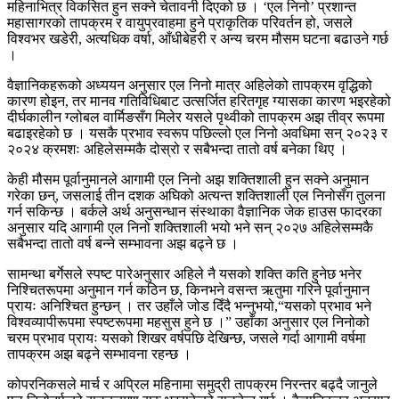
महिनाभित्र विकसित हुन सक्ने चेतावनी दिएको छ । ‘एल निनो’ प्रशान्त
महासागरको तापक्रम र वायुप्रवाहमा हुने प्राकृतिक परिवर्तन हो, जसले
विश्वभर खडेरी, अत्यधिक वर्षा, आँधीबेहरी र अन्य चरम मौसम घटना बढाउने गर्छ
।
वैज्ञानिकहरूको अध्ययन अनुसार एल निनो मात्र अहिलेको तापक्रम वृद्धिको
कारण होइन, तर मानव गतिविधिबाट उत्सर्जित हरितगृह ग्यासका कारण भइरहेको
दीर्घकालीन ग्लोबल वार्मिङसँग मिलेर यसले पृथ्वीको तापक्रम अझ तीव्र रूपमा
बढाइरहेको छ । यसकै प्रभाव स्वरूप पछिल्लो एल निनो अवधिमा सन् २०२३ र
२०२४ क्रमशः अहिलेसम्मकै दोस्रो र सबैभन्दा तातो वर्ष बनेका थिए ।
केही मौसम पूर्वानुमानले आगामी एल निनो अझ शक्तिशाली हुन सक्ने अनुमान
गरेका छन्, जसलाई तीन दशक अघिको अत्यन्त शक्तिशाली एल निनोसँग तुलना
गर्न सकिन्छ । बर्कले अर्थ अनुसन्धान संस्थाका वैज्ञानिक जेक हाउस फादरका
अनुसार यदि आगामी एल निनो शक्तिशाली भयो भने सन् २०२७ अहिलेसम्मकै
सबैभन्दा तातो वर्ष बन्ने सम्भावना अझ बढ्ने छ ।
सामन्था बर्गेसले स्पष्ट पारेअनुसार अहिले नै यसको शक्ति कति हुनेछ भनेर
निश्चितरूपमा अनुमान गर्न कठिन छ, किनभने वसन्त ऋतुमा गरिने पूर्वानुमान
प्रायः अनिश्चित हुन्छन् । तर उहाँले जोड दिँदै भन्नुभयो,“यसको प्रभाव भने
विश्वव्यापीरूपमा स्पष्टरूपमा महसुस हुने छ ।” उहाँका अनुसार एल निनोको
चरम प्रभाव प्रायः यसको शिखर वर्षपछि देखिन्छ, जसले गर्दा आगामी वर्षमा
तापक्रम अझ बढ्ने सम्भावना रहन्छ ।
कोपरनिकसले मार्च र अप्रिल महिनामा समुद्री तापक्रम निरन्तर बढ्दै जानुले