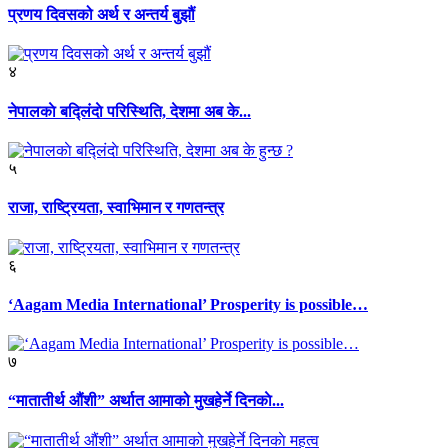
प्रणय दिवसको अर्थ र अन्तर्य बुझौं
४
नेपालकाे बद्लिंदाे परिस्थिति, देशमा अब के...
५
राजा, राष्ट्रियता, स्वाभिमान र गणतन्त्र
६
‘Aagam Media International’ Prosperity is possible…
७
“मातातीर्थ औंशी” अर्थात आमाको मुखहेर्ने दिनकाे...