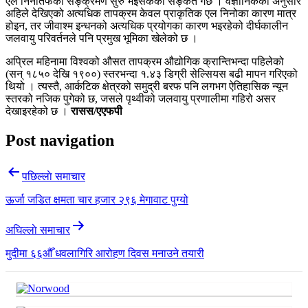
एल निनोतर्फको सङ्क्रमण सुरु भइसकेको सङ्केत गर्छ । वैज्ञानिकका अनुसार
अहिले देखिएको अत्यधिक तापक्रम केवल प्राकृतिक एल निनोका कारण मात्र
होइन, तर जीवाश्म इन्धनको अत्यधिक प्रयोगका कारण भइरहेको दीर्घकालीन
जलवायु परिवर्तनले पनि प्रमुख भूमिका खेलेको छ ।
अप्रिल महिनामा विश्वको औसत तापक्रम औद्योगिक क्रान्तिभन्दा पहिलेको
(सन् १८५० देखि १९००) स्तरभन्दा १.४३ डिग्री सेल्सियस बढी मापन गरिएको
थियो । त्यस्तै, आर्कटिक क्षेत्रको समुद्री बरफ पनि लगभग ऐतिहासिक न्यून
स्तरको नजिक पुगेको छ, जसले पृथ्वीको जलवायु प्रणालीमा गहिरो असर
देखाइरहेको छ ।
रासस/एएफपी
Post navigation
पछिल्लाे समाचार
ऊर्जा जडित क्षमता चार हजार २९६ मेगावाट पुग्यो
अघिल्लाे समाचार
मुदीमा ६६औँ धवलागिरि आरोहण दिवस मनाउने तयारी