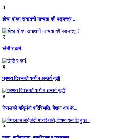
१
होचा ढोका सनातनी मान्यता की षड्यन्त्र...
२
छाेरी र कर्म
३
प्रणय दिवसको अर्थ र अन्तर्य बुझौं
४
नेपालकाे बद्लिंदाे परिस्थिति, देशमा अब के...
५
राजा, राष्ट्रियता, स्वाभिमान र गणतन्त्र