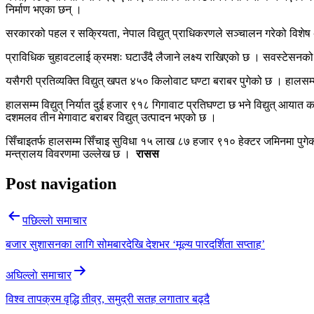
निर्माण भएका छन् ।
सरकारको पहल र सक्रियता, नेपाल विद्युत् प्राधिकरणले सञ्चालन गरेको विश
प्राविधिक चुहावटलाई क्रमशः घटाउँदै लैजाने लक्ष्य राखिएको छ । सवस्टेसनको क
यसैगरी प्रतिव्यक्ति विद्युत् खपत ४५० किलोवाट घण्टा बराबर पुगेको छ । हालसम्म र
हालसम्म विद्युत् निर्यात दुई हजार ९१८ गिगावाट प्रतिघण्टा छ भने विद्युत् आ
दशमलव तीन मेगावाट बराबर विद्युत् उत्पादन भएको छ ।
सिँचाइतर्फ हालसम्म सिँचाइ सुविधा १५ लाख ८७ हजार ९१० हेक्टर जमिनमा पुगेक
मन्त्रालय विवरणमा उल्लेख छ ।
रासस
Post navigation
पछिल्लाे समाचार
बजार सुशासनका लागि सोमबारदेखि देशभर ‘मूल्य पारदर्शिता सप्ताह’
अघिल्लाे समाचार
विश्व तापक्रम वृद्धि तीव्र, समुद्री सतह लगातार बढ्दै