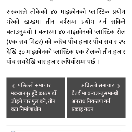
सरकारले तोकेको ४० माइक्रोनको प्लास्टिक प्रयोग
गरेको खण्डमा तीन वर्षसम्म प्रयोग गर्न सकिने
बताउनुभयो । बजारमा ४० माइक्रोनको प्लास्टिक रोल
(एक सय मिटर) को करिब पाँच हजार पाँच सय र २५
देखि ३० माइक्रोनको प्लास्टिक एक रोलको तीन हजार
पाँच सयदेखि चार हजार रुपियाँसम्म पर्छ ।
Post
पछिल्लाे समाचार
अघिल्लाे समाचार
navigation
मकवानपुर हुँदै काठमाडौँ
बैतडीमा वन्यजन्तुसम्बन्धी
जोड्ने चार पुल बने, तीन
अपराध नियन्त्रण गर्न
वटा निर्माणाधीन
एकाइ गठन