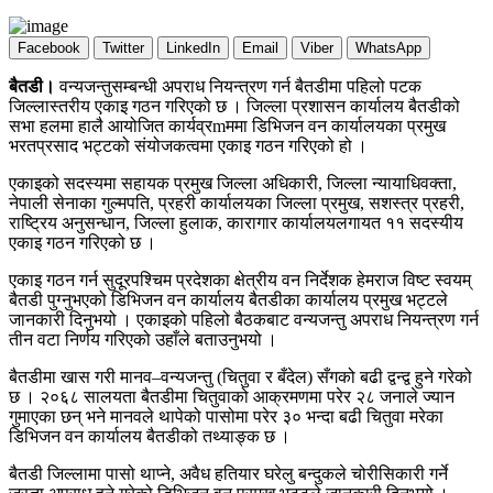
Facebook
Twitter
LinkedIn
Email
Viber
WhatsApp
बैतडी।
वन्यजन्तुसम्बन्धी अपराध नियन्त्रण गर्न बैतडीमा पहिलो पटक
जिल्लास्तरीय एकाइ गठन गरिएको छ । जिल्ला प्रशासन कार्यालय बैतडीको
सभा हलमा हालै आयोजित कार्यव्रmममा डिभिजन वन कार्यालयका प्रमुख
भरतप्रसाद भट्टको संयोजकत्वमा एकाइ गठन गरिएको हो ।
एकाइको सदस्यमा सहायक प्रमुख जिल्ला अधिकारी, जिल्ला न्यायाधिवक्ता,
नेपाली सेनाका गुल्मपति, प्रहरी कार्यालयका जिल्ला प्रमुख, सशस्त्र प्रहरी,
राष्ट्रिय अनुसन्धान, जिल्ला हुलाक, कारागार कार्यालयलगायत ११ सदस्यीय
एकाइ गठन गरिएको छ ।
एकाइ गठन गर्न सुदूरपश्चिम प्रदेशका क्षेत्रीय वन निर्देशक हेमराज विष्ट स्वयम्
बैतडी पुग्नुभएको डिभिजन वन कार्यालय बैतडीका कार्यालय प्रमुख भट्टले
जानकारी दिनुभयो । एकाइको पहिलो बैठकबाट वन्यजन्तु अपराध नियन्त्रण गर्न
तीन वटा निर्णय गरिएको उहाँले बताउनुभयो ।
बैतडीमा खास गरी मानव–वन्यजन्तु (चितुवा र बँदेल) सँगको बढी द्वन्द्व हुने गरेको
छ । २०६८ सालयता बैतडीमा चितुवाको आक्रमणमा परेर २८ जनाले ज्यान
गुमाएका छन् भने मानवले थापेको पासोमा परेर ३० भन्दा बढी चितुवा मरेका
डिभिजन वन कार्यालय बैतडीको तथ्याङ्क छ ।
बैतडी जिल्लामा पासो थाप्ने, अवैध हतियार घरेलु बन्दुकले चोरीसिकारी गर्ने