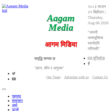
२०८३ साउन
२१ बिहीवार
|
Aagam
Thursday,
Aug 06 2026
Media
"जननी
जन्मभूमिश्च
आगम मिडिया
स्वर्गादपि
गरीयसी"
युनिकाेड
समृद्धि सम्भव छ
"ज्ञान, सीप र अनुभव"
Our Team
Advertise with us
Contact Us
गृहपृष्ठ
समाचार
अर्थ
ऊर्जा