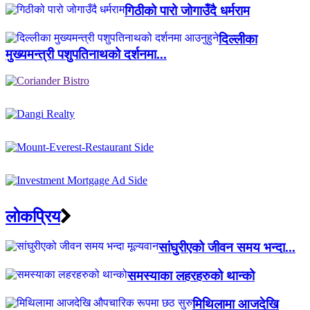
गिठीको पारो जोगाउँदै धर्मराम
दिल्लीका
मुख्यमन्त्री पशुपतिनाथको दर्शनमा...
लाेकप्रिय
सांघुरीएको जीवन समय भन्दा...
समस्याका लहरहरुको थान्को
मिथिलामा आजदेखि