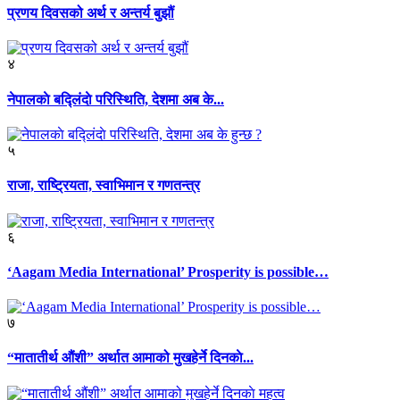
प्रणय दिवसको अर्थ र अन्तर्य बुझौं
४
नेपालकाे बद्लिंदाे परिस्थिति, देशमा अब के...
५
राजा, राष्ट्रियता, स्वाभिमान र गणतन्त्र
६
‘Aagam Media International’ Prosperity is possible…
७
“मातातीर्थ औंशी” अर्थात आमाको मुखहेर्ने दिनकाे...