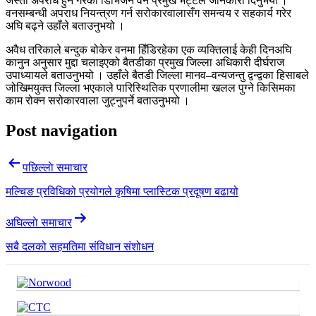
जस्ता अपराध हुने गरेको डिभिजन वन प्रमुख भट्टले जानकारी दिनुभयो ।
वनसम्बन्धी अपराध नियन्त्रण गर्न सरोकारवालासँग समन्वय र सहकार्य गरेर
अघि बढ्ने उहाँले बताउनुभयो ।
अवैध तरिकाले बन्दुक बोकेर वनमा हिँडिरहेका एक व्यक्तिलाई केही दिनअघि
कानुन अनुसार मुद्दा चलाइएको बैतडीका प्रमुख जिल्ला अधिकारी दीर्घराज
उपाध्यायले बताउनुभयो । उहाँले बैतडी जिल्ला मानव–वन्यजन्तु द्वन्द्वका हिसाबले
जोखिमयुक्त जिल्ला भएकाले पारिस्थितिक प्रणालीमा खलल पुग्ने किसिमका
काम रोक्न सरोकारवाला जुट्नुपर्ने बताउनुभयो ।
Post navigation
पछिल्लाे समाचार
मल्चिङ प्रविधिको प्रयोगले कृषिमा प्लास्टिक प्रदूषण बढायो
अघिल्लाे समाचार
सबै दलको सहमतिमा संविधान संशोधन