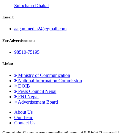
Sulochana Dhakal
Email:
aagammedia24@gmail.com
For Advertisement:
98510-75195
Links:
Ministry of Communication
National Information Commission
DOIB
Press Council Nepal
FNJ Nepal
Advertisement Board
About Us
Our Team
Contact Us
Copyright © www.aagammediaintl.com
|
All Right Reserved
|