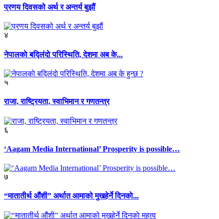
प्रणय दिवसको अर्थ र अन्तर्य बुझौं
४
नेपालकाे बद्लिंदाे परिस्थिति, देशमा अब के...
५
राजा, राष्ट्रियता, स्वाभिमान र गणतन्त्र
६
‘Aagam Media International’ Prosperity is possible…
७
“मातातीर्थ औंशी” अर्थात आमाको मुखहेर्ने दिनकाे...