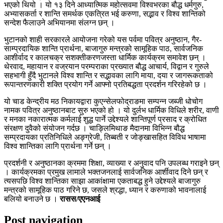
भएको थियो । यो १३ दिने आध्यात्मिक महोत्सवमा विश्वभरका बौद्ध धर्मगुरु,
अभ्यासकर्ता र शान्ति समर्थक एकत्रित भई करुणा, सद्भाव र विश्व शान्तिको
सन्देश फैलाउने अभियानमा संलग्न छन् ।
भुटानको शाही सरकारले आयोजना गरेको यस पर्वमा पवित्र अनुष्ठान, गैर-
साम्प्रदायिक शान्ति प्रार्थना, बाजागुरु मन्त्रको सामूहिक पाठ, सार्वजनिक
आशीर्वाद र कालचक्र सशक्तीकरणजस्ता धार्मिक कार्यक्रम समावेश छन् ।
थेरवाद, महायान र वज्रयान परम्पराका प्रख्यात बौद्ध आचार्य, विद्वान र गुरुले
सहभागी हुँदै भुटानले विश्व शान्ति र सद्भावका लागि माया, दया र जागरूकताको
रूपान्तरणकारी शक्ति प्रयोग गर्ने आफ्नो प्रतिबद्धता प्रदर्शन गरिरहेको छ ।
यो चाड केन्द्रीय मठ निकायद्वारा कुएन्सेलफोद्राङमा सम्पन्न जब्जी धोचोग
नामक पवित्र अनुष्ठानबाट सुरु भएको हो । यो दुर्लभ धार्मिक विधिले शरीर, वाणी
र मनका नकारात्मक कर्मलाई शुद्ध पार्ने उद्देश्यले शान्तिपूर्ण प्रसाद र क्रोधित
संरक्षण दुवैको संयोजन गर्दछ । चाङ्लिमिथाङ मैदानमा विभिन्न बौद्ध
सम्प्रदायका प्रतिनिधिले अङ्ग्रेजी, तिब्बती र जोङ्खासहित विविध भाषामा
विश्व शान्तिका लागि प्रार्थना गर्ने छन् ।
प्रदर्शनी र अनुष्ठानका क्रममा शिक्षा, व्याख्या र अनुवाद पनि उपलब्ध गराइने छन्
। कार्यक्रमका प्रमुख लामाले भक्तजनलाई सार्वजनिक आर्शीवाद दिने छन् र
त्यसपछि विश्व शान्तिका साझा आकांक्षामा एकताबद्ध हुने उद्देश्यले बाजागुरु
मन्त्रको सामूहिक पाठ गरिने छ, जसले श्रद्धा, ध्यान र करुणाको भावनालाई
बलियो बनाउने छ ।
रासस/एएनआई
Post navigation