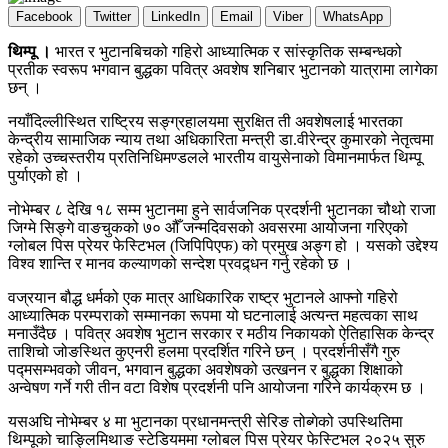
Facebook
Twitter
LinkedIn
Email
Viber
WhatsApp
थिम्पू ।
भारत र भुटानबिचको गहिरो आध्यात्मिक र सांस्कृतिक सम्बन्धको
प्रतीक स्वरूप भगवान बुद्धका पवित्र अवशेष शनिबार भुटानको यात्रामा लागेका
छन् ।
नयाँदिल्लीस्थित राष्ट्रिय सङ्ग्रहालयमा सुरक्षित ती अवशेषलाई भारतका
केन्द्रीय सामाजिक न्याय तथा अधिकारिता मन्त्री डा.वीरेन्द्र कुमारको नेतृत्वमा
रहेको उच्चस्तरीय प्रतिनिधिमण्डलले भारतीय वायुसेनाको विमानमार्फत थिम्पू
पुर्याएको हो ।
नोभेम्बर ८ देखि १८ सम्म भुटानमा हुने सार्वजनिक प्रदर्शनी भुटानका चौथो राजा
जिग्मे सिङ्गे वाङचुकको ७० औँ जन्मदिवसको अवसरमा आयोजना गरिएको
ग्लोबल पिस प्रेयर फेस्टिभल (जिपिपिएफ) को प्रमुख अङ्ग हो । यसको उद्देश्य
विश्व शान्ति र मानव कल्याणको सन्देश प्रवद्र्धन गर्नु रहेको छ ।
वज्रयान बौद्ध धर्मको एक मात्र आधिकारिक राष्ट्र भुटानले आफ्नो गहिरो
आध्यात्मिक परम्पराको सम्मानका रूपमा यो घटनालाई अत्यन्त महत्वका साथ
मनाउँदैछ । पवित्र अवशेष भुटान सरकार र मठीय निकायको ऐतिहासिक केन्द्र
ताशिचो जोङस्थित कुएनरी हलमा प्रदर्शित गरिने छन् । प्रदर्शनीसँगै गुरु
पद्मसम्भवको जीवन, भगवान बुद्धका अवशेषको उत्खनन र बुद्धका शिक्षाको
अन्वेषण गर्ने गरी तीन वटा विशेष प्रदर्शनी पनि आयोजना गरिने कार्यक्रम छ ।
यसअघि नोभेम्बर ४ मा भुटानका प्रधानमन्त्री सेरिङ तोब्गेको उपस्थितिमा
थिम्पूको चाङ्लिमिथाङ स्टेडियममा ग्लोबल पिस प्रेयर फेस्टिभल २०२५ सुरु