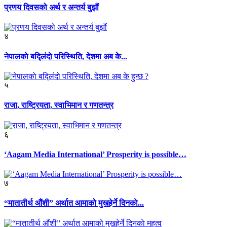
प्रणय दिवसको अर्थ र अन्तर्य बुझौं
४
नेपालकाे बद्लिंदाे परिस्थिति, देशमा अब के...
५
राजा, राष्ट्रियता, स्वाभिमान र गणतन्त्र
६
‘Aagam Media International’ Prosperity is possible…
७
“मातातीर्थ औंशी” अर्थात आमाको मुखहेर्ने दिनकाे...