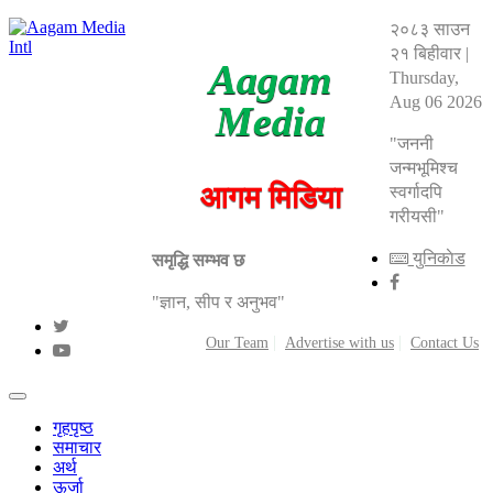
२०८३ साउन
२१ बिहीवार
|
Aagam
Thursday,
Aug 06 2026
Media
"जननी
जन्मभूमिश्च
आगम मिडिया
स्वर्गादपि
गरीयसी"
युनिकाेड
समृद्धि सम्भव छ
"ज्ञान, सीप र अनुभव"
Our Team
Advertise with us
Contact Us
गृहपृष्ठ
समाचार
अर्थ
ऊर्जा