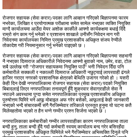
रोजगार सहायक (सेवा करार) पदका लागि आव्हान गरिएको बिज्ञापनमा फारम
नभरेका, लिखित र प्रयोगात्मक परीक्षामा समेत सामेल नभएका व्यक्ति नियुक्ति
माग्दै कार्यालयमा आउँदा मेयर अशोक कार्कीले आफ्नो कार्यकक्षमा बधाई दिंदै
राम्रो संग काम गर्नु भनेको र प्रशासन शाखाले उनीसँग निवेदन माग गरी
निवेदनमा कार्यालयका निमित्त प्रमुख प्रशासकीय अधिकृत संजय रेग्मीले
तोकादेश गरी नियमानुसार गर्नु भनेको पाइएको छ ।
रोजगार सहायक (सेवा करार) पदका लागि आव्हान गरिएको बिज्ञापनमा सहभागी
नै नभएका दिव्यराज अधिकारीले निवेदनमा आफ्नो बुवाको नाम, उमेर, वडा, टोल
सबै उल्लेख गरी “रोजगार सहायकमा नियुक्ति पाउँ“ भनी निवेदन दिँदा पनि
कर्मचारीले सक्कली र नकाल्ली दिव्यराज अधिकारी नछुट्याई लापरवाही ढंगले
हाजिर गराएर नगरको प्रशासनिक क्षेत्रको बेथिति उजागर गरेको हो । यसरी
केही दिन देखी नगरपालिकामा रोजगार सहायक (सेवा करार) पदको नियुक्ति
बिबादलाई लिएर नगरपालिका तनावपूर्ण हुँदै शुक्रवार सेवाग्राहीले सेवा नै
नपाउने अवस्थामा पुग्दा समेत नगरपालिकाका प्रमुख प्रशासकीय अधिकृत
पुरुषोत्तम घिमिरे भने आफू मोबाइल अफ गरेर बसेको, आफूलाई केही जानकारी
नभएको भन्दै संचारकर्मी संगै गैरजिम्मेवार तरिकाले प्रस्तुत हुनुमा यो घटना कतै
मिलेमहतोमा भएको त हैन भन्ने गम्भीर प्रश्न सिर्जना भएको छ ।
नगरपालिकाका कर्मचारीको गम्भीर लापरवाहीका कारण नगरपालिकामा ताला
बन्दी हुनु, ताला बन्दी हुँदै गर्दा कर्मचारी स्वयम् कार्यालय बन्द गरेर बसिरहँदा
प्रमुख प्रशासकीय अधिकृत घिमिरेले भने गैरजिम्मेवार अभिव्यक्ति दिनुले पनि