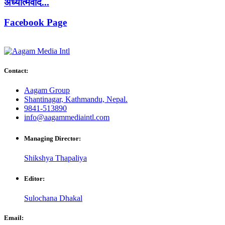
अध्यात्मवाद...
Facebook Page
Contact:
Aagam Group
Shantinagar, Kathmandu, Nepal.
9841-513890
info@aagammediaintl.com
Managing Director:
Shikshya Thapaliya
Editor:
Sulochana Dhakal
Email: