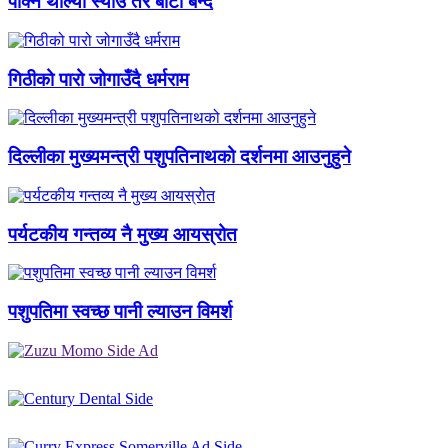
पाक्न थाल्यो स्याउ तर बाटो बन्द
गिठीको पारो जोगाउँदै धर्मराम
दिल्लीका मुख्यमन्त्री पशुपतिनाथको दर्शनमा आउनुहुने
पर्यटकीय गन्तव्य नै मुख्य आयस्रोत
पशुपतिमा स्वच्छ पानी ल्याउन विमर्श