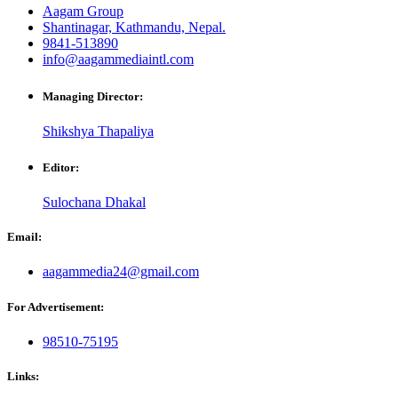
Aagam Group
Shantinagar, Kathmandu, Nepal.
9841-513890
info@aagammediaintl.com
Managing Director:
Shikshya Thapaliya
Editor:
Sulochana Dhakal
Email:
aagammedia24@gmail.com
For Advertisement:
98510-75195
Links: