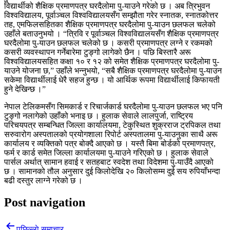
विद्यार्थीको शैक्षिक प्रमाणपत्र घरदैलोमा पु-याउने गरेको छ । अब त्रिभुवन
विश्वविद्यालय, पूर्वाञ्चल विश्वविद्यालयसँग सम्झौता गरेर स्नातक, स्नातकोत्तर
तह, एमफिलसहितका शैक्षिक प्रमाणपत्र घरदैलोमा पु-याउन छलफल चलेको
उहाँले बताउनुभयो । “त्रिवि र पूर्वाञ्चल विश्वविद्यालयसँग शैक्षिक प्रमाणपत्र
घरदैलोमा पु-याउन छलफल चलेको छ । कसरी प्रमाणपत्र लग्ने र रकमको
कसरी व्यवस्थापन गर्नेबारेमा टुङ्गो लागेको छैन । पछि बिस्तारै अरू
विश्वविद्यालयसहित कक्षा १० र १२ को समेत शैक्षिक प्रमाणपत्र घरदैलोमा पु-
याउने योजना छ,” उहाँले भन्नुभयो, “सबै शैक्षिक प्रमाणपत्र घरदैलोमा पु-याउन
सकेमा विद्यार्थीलाई धेरै सहज हुन्छ । यो आर्थिक रूपमा विद्यार्थीलाई किफायती
हुने देखिन्छ ।”
नेपाल टेलिकमसँग सिमकार्ड र रिचार्जकार्ड घरदैलोमा पु-याउन छलफल भए पनि
टुङ्गो नलागेको उहाँको भनाइ छ । हुलाक सेवाले लालपुर्जा, राष्ट्रिय
परिचयपत्र सम्बन्धित जिल्ला कार्यालयमा, टेकुस्थित शुक्रराज ट्रपिकल तथा
सरुवारोग अस्पतालको प्रयोगशाला रिपोर्ट अस्पतालमा पु-याउनुका साथै अरू
कार्यालय र व्यक्तिको पत्र बोक्दै आएको छ । यस्तै बिमा बोर्डको प्रमाणपत्र,
फर्म र कार्ड समेत जिल्ला कार्यालयमा पु-याउने गरिएको छ । हुलाक सेवाले
पार्सल अर्थात् सामान हवाई र सतहबाट स्वदेश तथा विदेशमा पु-याउँदै आएको
छ । सामानको तौल अनुसार दुई किलोदेखि २० किलोसम्म दुई सय रुपियाँभन्दा
बढी दस्तुर लाग्ने गरेको छ ।
Post navigation
पछिल्लाे समाचार