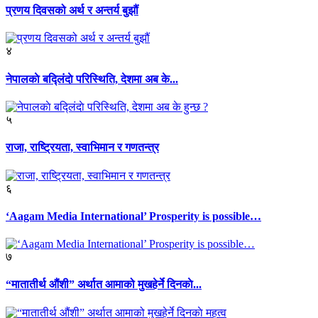
प्रणय दिवसको अर्थ र अन्तर्य बुझौं
४
नेपालकाे बद्लिंदाे परिस्थिति, देशमा अब के...
५
राजा, राष्ट्रियता, स्वाभिमान र गणतन्त्र
६
‘Aagam Media International’ Prosperity is possible…
७
“मातातीर्थ औंशी” अर्थात आमाको मुखहेर्ने दिनकाे...