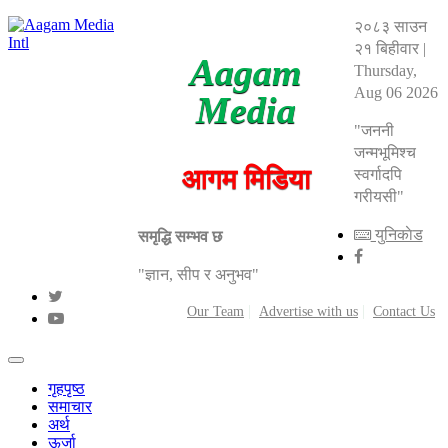
२०८३ साउन
२१ बिहीवार
|
Aagam
Thursday,
Aug 06 2026
Media
"जननी
जन्मभूमिश्च
आगम मिडिया
स्वर्गादपि
गरीयसी"
युनिकाेड
समृद्धि सम्भव छ
"ज्ञान, सीप र अनुभव"
Our Team
Advertise with us
Contact Us
गृहपृष्ठ
समाचार
अर्थ
ऊर्जा