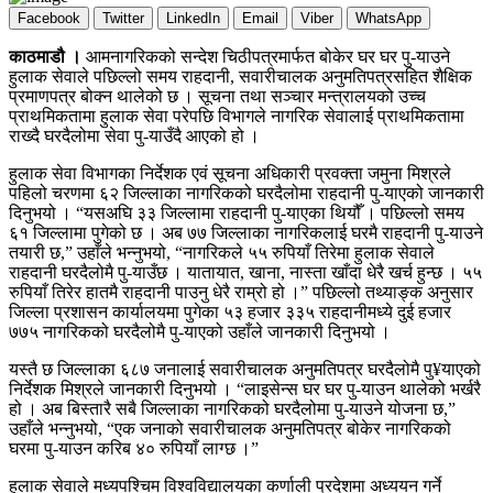
Facebook
Twitter
LinkedIn
Email
Viber
WhatsApp
काठमाडौ ।
आमनागरिकको सन्देश चिठीपत्रमार्फत बोकेर घर घर पु-याउने
हुलाक सेवाले पछिल्लो समय राहदानी, सवारीचालक अनुमतिपत्रसहित शैक्षिक
प्रमाणपत्र बोक्न थालेको छ । सूचना तथा सञ्चार मन्त्रालयको उच्च
प्राथमिकतामा हुलाक सेवा परेपछि विभागले नागरिक सेवालाई प्राथमिकतामा
राख्दै घरदैलोमा सेवा पु-याउँदै आएको हो ।
हुलाक सेवा विभागका निर्देशक एवं सूचना अधिकारी प्रवक्ता जमुना मिश्रले
पहिलो चरणमा ६२ जिल्लाका नागरिकको घरदैलोमा राहदानी पु-याएको जानकारी
दिनुभयो । “यसअघि ३३ जिल्लामा राहदानी पु-याएका थियौँ । पछिल्लो समय
६१ जिल्लामा पुगेको छ । अब ७७ जिल्लाका नागरिकलाई घरमै राहदानी पु-याउने
तयारी छ,” उहाँले भन्नुभयो, “नागरिकले ५५ रुपियाँ तिरेमा हुलाक सेवाले
राहदानी घरदैलोमै पु-याउँछ । यातायात, खाना, नास्ता खाँदा धेरै खर्च हुन्छ । ५५
रुपियाँ तिरेर हातमै राहदानी पाउनु धेरै राम्रो हो ।” पछिल्लो तथ्याङ्क अनुसार
जिल्ला प्रशासन कार्यालयमा पुगेका ५३ हजार ३३५ राहदानीमध्ये दुई हजार
७७५ नागरिकको घरदैलोमै पु-याएको उहाँले जानकारी दिनुभयो ।
यस्तै छ जिल्लाका ६८७ जनालाई सवारीचालक अनुमतिपत्र घरदैलोमै पु¥याएको
निर्देशक मिश्रले जानकारी दिनुभयो । “लाइसेन्स घर घर पु-याउन थालेको भर्खरै
हो । अब बिस्तारै सबै जिल्लाका नागरिकको घरदैलोमा पु-याउने योजना छ,”
उहाँले भन्नुभयो, “एक जनाको सवारीचालक अनुमतिपत्र बोकेर नागरिकको
घरमा पु-याउन करिब ४० रुपियाँ लाग्छ ।”
हुलाक सेवाले मध्यपश्चिम विश्वविद्यालयका कर्णाली प्रदेशमा अध्ययन गर्ने