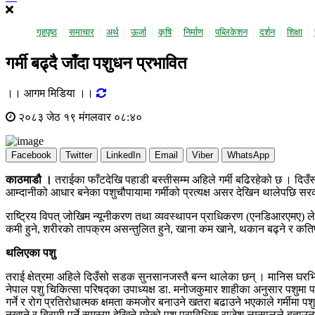
गृहपृष्ठ
समाचार
अर्थ
ऊर्जा
कृषि
निर्माण
पब्लिकेशन
दर्शन
शिक्षा
गर्मी बढ्दै जाँदा पशुधन प्रभावित
।। आगम मिडिया ।।
२०८३ जेठ १९ मंगलवार ०८:४०
Facebook
Twitter
LinkedIn
Email
Viber
WhatsApp
काठमाडौ ।
तराईका फाँटदेखि पहाडी बस्तीसम्म अहिले गर्मी बढिरहेको छ । दिउँस
आम्दानीको आधार बनेका पशुचौपायामा गर्मीको प्रत्यक्ष असर देखिन थालेपछि 
राष्ट्रिय विपत् जोखिम न्यूनीकरण तथा व्यवस्थापन प्राधिकरण (एनडिआरएमए) ले 
कमी हुने, शरीरको तापक्रम असन्तुलित हुने, खाना कम खाने, थकान बढ्ने र कति
थलिएका पशु
तराई क्षेत्रमा अहिले दिउँसो सडक सुनसानजस्तै बन्न थालेका छन् । मानिस घरभित्र 
नेपाल पशु चिकित्सा परिषद्का उपाध्यक्ष डा. मनोजकुमार शाहीका अनुसार पशुमा पस
गर्ने र रोग प्रतिरोधात्मक क्षमता कमजोर बनाउने खतरा बढाउने भएकाले गर्मीमा 
नखाने र बिरामी पर्ने समस्या देखिने गरेको पशु प्राविधिक राजेश लम्सालले बताउन