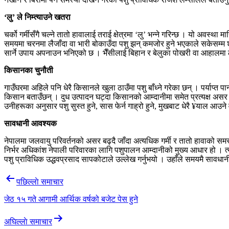
‘लु’ ले निम्त्याउने खतरा
चर्को गर्मीसँगै चल्ने तातो हावालाई तराई क्षेत्रमा ‘लु’ भन्ने गरिन्छ । यो अव
समयमा चरनमा लैजाँदा वा भारी बोकाउँदा पशु झन् कमजोर हुने भएकाले सकेसम्म शीत
सार्ने उपाय अपनाउन भनिएको छ । भैँसीलाई बिहान र बेलुका पोखरी वा आहालमा ल
किसानका चुनौती
गाउँघरमा अहिले पनि धेरै किसानले खुला ठाउँमा पशु बाँध्ने गरेका छन् । पर्याप्त
किसान बताउँछन् । दुध उत्पादन घट्दा किसानको आम्दानीमा समेत प्रत्यक्ष असर प
उनीहरूका अनुसार पशु सुस्त हुने, सास फेर्न गाह्रो हुने, मुखबाट धेरै ¥याल आउने
सावधानी आवश्यक
नेपालमा जलवायु परिवर्तनको असर बढ्दै जाँदा अत्यधिक गर्मी र तातो हावाको समस
निर्भर अधिकांश नेपाली परिवारका लागि पशुपालन आम्दानीको मुख्य आधार हो । त्यस
पशु प्राविधिक उद्धवप्रसाद सापकोटाले उल्लेख गर्नुभयो । उहाँले समयमै सावधा
Post
पछिल्लाे समाचार
navigation
जेठ १५ गते आगामी आर्थिक वर्षको बजेट पेस हुने
अघिल्लाे समाचार