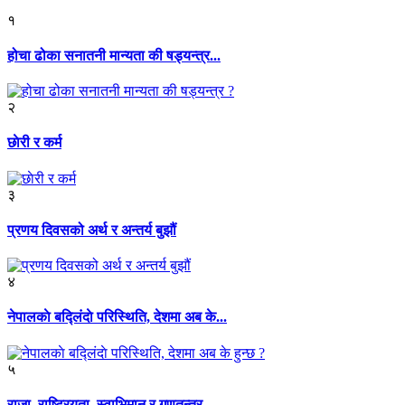
१
होचा ढोका सनातनी मान्यता की षड्यन्त्र...
२
छाेरी र कर्म
३
प्रणय दिवसको अर्थ र अन्तर्य बुझौं
४
नेपालकाे बद्लिंदाे परिस्थिति, देशमा अब के...
५
राजा, राष्ट्रियता, स्वाभिमान र गणतन्त्र