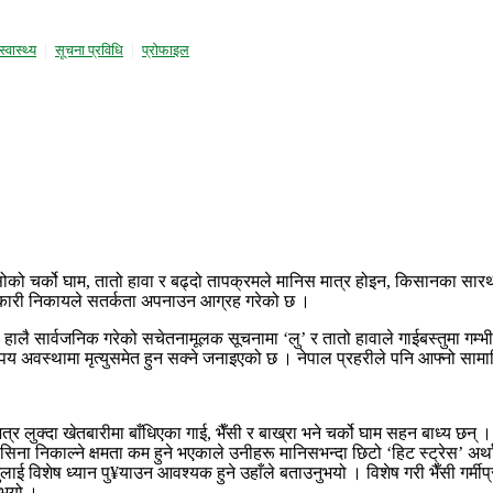
स्वास्थ्य
सूचना प्रविधि
प्राेफाइल
ोको चर्को घाम, तातो हावा र बढ्दो तापक्रमले मानिस मात्र होइन, किसानका सारथी 
सरकारी निकायले सतर्कता अपनाउन आग्रह गरेको छ ।
हालै सार्वजनिक गरेको सचेतनामूलक सूचनामा ‘लु’ र तातो हावाले गाईबस्तुमा गम्भ
पय अवस्थामा मृत्युसमेत हुन सक्ने जनाइएको छ । नेपाल प्रहरीले पनि आफ्नो साम
लुक्दा खेतबारीमा बाँधिएका गाई, भैँसी र बाख्रा भने चर्को घाम सहन बाध्य छन् । ध
िना निकाल्ने क्षमता कम हुने भएकाले उनीहरू मानिसभन्दा छिटो ‘हिट स्ट्रेस’ अर्थ
पशुलाई विशेष ध्यान पु¥याउन आवश्यक हुने उहाँले बताउनुभयो । विशेष गरी भैँसी गर
ुभयो ।