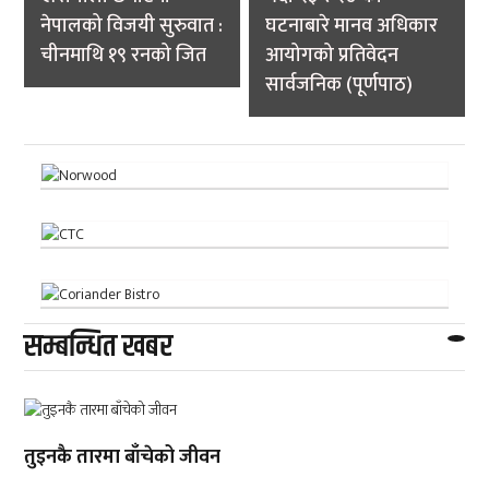
नेपालको विजयी सुरुवात :
घटनाबारे मानव अधिकार
चीनमाथि १९ रनको जित
आयोगको प्रतिवेदन
सार्वजनिक (पूर्णपाठ)
सम्बन्धित खबर
तुइनकै तारमा बाँचेको जीवन