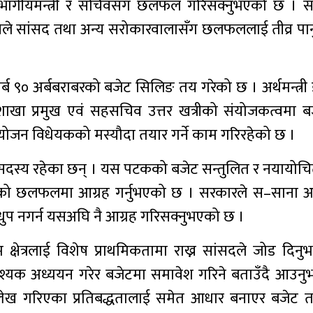
े विभागीयमन्त्री र सचिवसँग छलफल गरिसक्नुभएको छ । सबै 
ेले सांसद तथा अन्य सरोकारवालासँग छलफललाई तीव्र पार
 ९० अर्बबराबरको बजेट सिलिङ तय गरेको छ । अर्थमन्त्री ड
ाशाखा प्रमुख एवं सहसचिव उत्तर खत्रीको संयोजकत्वमा 
योजन विधेयकको मस्यौदा तयार गर्ने काम गरिरहेको छ ।
 सदस्य रहेका छन् । यस पटकको बजेट सन्तुलित र नयायोचित 
ांसदसँगको छलफलमा आग्रह गर्नुभएको छ । सरकारले स–साना
रै दौडधुप नगर्न यसअघि नै आग्रह गरिसक्नुभएको छ ।
ुर्गम क्षेत्रलाई विशेष प्राथमिकतामा राख्न सांसदले जोड दि
 आवश्यक अध्ययन गरेर बजेटमा समावेश गरिने बताउँदै आउन
्लेख गरिएका प्रतिबद्धतालाई समेत आधार बनाएर बजेट त