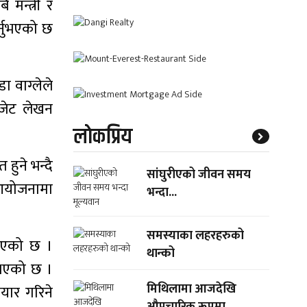
मन्त्री र
्नुभएको छ
ा वाग्लेले
बजेट लेखन
लाेकप्रिय
हुने भन्दै
सांघुरीएको जीवन समय
 आयोजनामा
भन्दा...
समस्याका लहरहरुको
नुभएको छ ।
थान्को
ुभएको छ ।
मिथिलामा आजदेखि
यार गरिने
औपचारिक रूपमा...