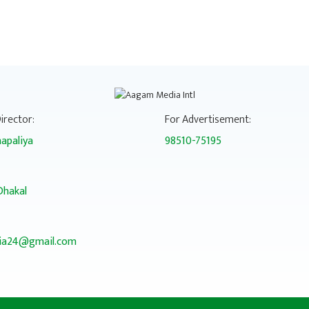
irector:
For Advertisement:
apaliya
98510-75195
Dhakal
a24@gmail.com