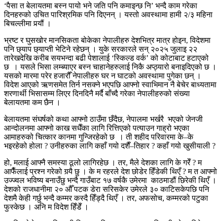
‘पैसा त बेलायतमा बस्न पायो भने जति पनि कमाइन्छ नि’ भन्दै काम गरेका
दिनहरुको उचित पारिश्रमिक पनि दिएनन् । यस्तो अवस्थामा हामी २/३ महिना
बिचल्लीमा पर्‍यौं ।
भ्रष्ट र घुसखोर मानसिकता बोकेका नेपालीहरु देशभित्र मात्र होइन, विदेशमा
पनि छ्याप छ्याप्ती भेटिने रहेछन् । युके सरकारले सन् २०२५ जुलाइ २२
तारेखदेखि करीब सयभन्दा बढी पेशालाई ‘स्किल्ड वर्क’ को कोटाबाट हटाएको
छ । यसले भिसा लम्ब्याएर बस्न चाहानेहरुलाई निकै अप्ठ्यारो बनाइदिएको छ ।
यसको मारमा परेर हजारौँ नेपालीहरु घर न घाटको अवस्थामा पुगेका छन् ।
विदेश आएको ऋणसमेत तिर्न नसक्ने भएपछि आफ्नो स्वाभिमान नै बेचेर बाध्यतामा
शरणार्थी भिसासम्म लिएर दिनदिनै मर्दै बाँच्दै गरेका नेपालीहरुको संख्या
बेलायतमा कम छैन ।
बेलायतमा संघर्षको कथा आफ्नो ठाउँमा छँदैछ, नेपालमा भर्खरै भएको जेनजी
आन्दोलनमा आफ्नो काख सधैँका लागि रित्तिएको पत्याउन गाह्रो भएका
आमाहरुको चित्कार कानमा गुन्जिरहेको छ । ती शहीद परिवारमा के–के
भइरहेको होला ? उनीहरुका लागि कहाँ गयो दशैँ–तिहार ? कहाँ गयो खुसीयाली ?
हो, मलाई आफ्नै समस्या ठूलो लागिरहेछ । तर, मैले देशका लागि के गरेँ ? म
आफैँलाई प्रश्न गरेको गर्‍यै छु । के म रहरले देश छोडेर हिँडेकी थिएँ ? म त आफ्नो
उज्ज्वल भविष्य बनाउँछु भन्दै गाउँबाट १७ वर्षकै उमेरमा काठमाडौं छिरेकी थिएँ ।
देशको राजधानीमा २० औँ पटक डेरा सरिसकेर उमेरले ३० काटिसकेपछि पनि
देशमै केही गर्छु भन्दै कम्मर कस्दै हिँड्दै थिएँ । तर, अफसोच, कम्मरको पटुका
फुस्केछ । अनि म विदेश हिँडेँ ।