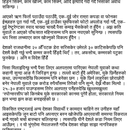
हिँड्न सिक्ने, काम खोज्ने, काम सिक्ने, आदि इत्यादि गर्दा गर्दै भिसाको अवधि
सकिन्छ ।
आएको ऋण फिर्ता पठाउँदा पठाउँदै, एक–दुई जोर राम्रा कपडा वा फोनका
ईच्छाहरु पूरा गर्दा गर्दै, एक–दुई ठाउँका घुमफिरको फोटो अपलोड गर्दा गर्दै, एक–
दुई रेष्टुरेण्टका स्वाद चाख्दा चाख्दै पैसा कमाइ भैसकेको त हुँदैन । अझ कति
युवाले त आएको पाँच/सात महिनासम्म पनि काम नपाएको सुनिन्छ । त्यसपछि
थप भिसा लम्ब्याएर काम खोज्नुको विकल्प हुँदैन ।
देशको राजधानीमा २० औँ पटक डेरा सरिसकेर उमेरले ३० काटिसकेपछि पनि
देशमै केही गर्छु भन्दै कम्मर कस्दै हिँड्दै थिएँ । तर, अफसोच, कम्मरको पटुका
फुस्केछ । अनि म विदेश हिँडेँ
भिसा मिलाइदिन्छु भन्दै पैसा लिएर अलपत्रमा पारिएका नेपाली युवाको कथा
कहानी सुन्दा आङ नै जिरिङ्ग हुन्छ । तल्लो बाटो हुँदै अमेरिका, युके छिर्नेहरुको
कथा, उपन्यासदेखि फिल्मसम्म पनि बनेका छन । युके छिर्न लाहुरेका छोराछोरी
बनेर नेपाली युवाले एक करोड रुपैयाँसम्म तिरेको पनि सुन्ने, देख्ने मौका मिल्यो ।
२५–३० हजार पाउण्डसम्म तिरेर अलपत्र पर्नेहरुदेखि खुल्लमखुल्ला
‘स्पोन्सरसीप’को किनबेच युके सरकारको कानमा पुगेरै होला, सरकारले नियम
झन भन्दा झन कडा बनाइरहेको छ ।
विकसित राष्ट्रलाई अन्य देशका विद्यार्थी र कामदार चाहिने तर उनीहरु यहाँ
आइसकेपछि जुन बाटो पनि अपनाएर बस्न खोजेपछि आप्रवासी समस्या विकराल
बन्दै गएको चर्चा बारम्बार चलिरहन्छ । त्यसपछि यीनै देशले कडा नियम लिएर
आउँछन् । र यो भुंग्रोमा नेपालजस्तै गरीब देशका सोझा साझा नागरिकहरु
फसिहाल्छन् ।