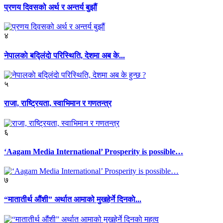
प्रणय दिवसको अर्थ र अन्तर्य बुझौं
४
नेपालकाे बद्लिंदाे परिस्थिति, देशमा अब के...
५
राजा, राष्ट्रियता, स्वाभिमान र गणतन्त्र
६
‘Aagam Media International’ Prosperity is possible…
७
“मातातीर्थ औंशी” अर्थात आमाको मुखहेर्ने दिनकाे...