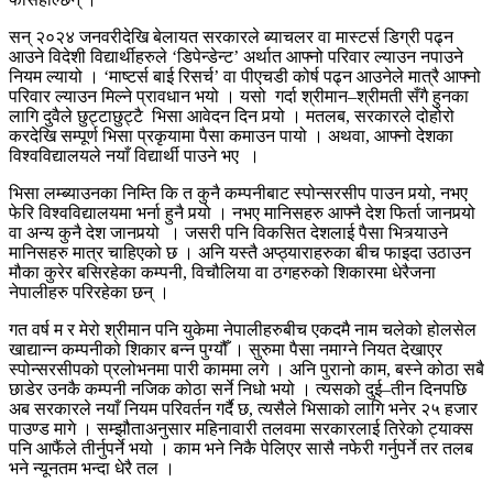
सन् २०२४ जनवरीदेखि बेलायत सरकारले ब्याचलर वा मास्टर्स डिग्री पढ्न
आउने विदेशी विद्यार्थीहरुले ‘डिपेन्डेन्ट’ अर्थात आफ्नो परिवार ल्याउन नपाउने
नियम ल्यायो । ‘माष्टर्स बाई रिसर्च’ वा पीएचडी कोर्ष पढ्न आउनेले मात्रै आफ्नो
परिवार ल्याउन मिल्ने प्रावधान भयो । यसो गर्दा श्रीमान–श्रीमती सँगै हुनका
लागि दुवैले छुट्टाछुट्टै भिसा आवेदन दिन पर्‍यो । मतलब, सरकारले दोहोरो
करदेखि सम्पूर्ण भिसा प्रकृयामा पैसा कमाउन पायो । अथवा, आफ्नो देशका
विश्वविद्यालयले नयाँ विद्यार्थी पाउने भए ।
भिसा लम्ब्याउनका निम्ति कि त कुनै कम्पनीबाट स्पोन्सरसीप पाउन पर्‍यो, नभए
फेरि विश्वविद्यालयमा भर्ना हुनै पर्‍यो । नभए मानिसहरु आफ्नै देश फिर्ता जानपर्‍यो
वा अन्य कुनै देश जानपर्‍यो । जसरी पनि विकसित देशलाई पैसा भित्र्याउने
मानिसहरु मात्र चाहिएको छ । अनि यस्तै अप्ठ्याराहरुका बीच फाइदा उठाउन
मौका कुरेर बसिरहेका कम्पनी, विचौलिया वा ठगहरुको शिकारमा धेरैजना
नेपालीहरु परिरहेका छन् ।
गत वर्ष म र मेरो श्रीमान पनि युकेमा नेपालीहरुबीच एकदमै नाम चलेको होलसेल
खाद्यान्न कम्पनीको शिकार बन्न पुग्यौँ । सुरुमा पैसा नमाग्ने नियत देखाएर
स्पोन्सरसीपको प्रलोभनमा पारी काममा लगे । अनि पुरानो काम, बस्ने कोठा सबै
छाडेर उनकै कम्पनी नजिक कोठा सर्ने निधो भयो । त्यसको दुई–तीन दिनपछि
अब सरकारले नयाँ नियम परिवर्तन गर्दै छ, त्यसैले भिसाको लागि भनेर २५ हजार
पाउण्ड मागे । सम्झौताअनुसार महिनावारी तलवमा सरकारलाई तिरेको ट्याक्स
पनि आफैंले तीर्नुपर्ने भयो । काम भने निकै पेलिएर सासै नफेरी गर्नुपर्ने तर तलब
भने न्यूनतम भन्दा धेरै तल ।