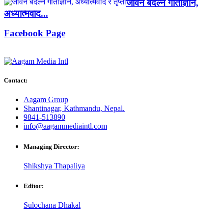
जीवन बदल्ने गीताज्ञान,
अध्यात्मवाद...
Facebook Page
Contact:
Aagam Group
Shantinagar, Kathmandu, Nepal.
9841-513890
info@aagammediaintl.com
Managing Director:
Shikshya Thapaliya
Editor:
Sulochana Dhakal