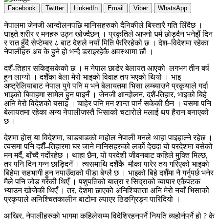
Facebook
Twitter
LinkedIn
Email
Viber
WhatsApp
नेपालमा जेनजी आन्दोलनपछि मानिसहरुको दैनिकीले बिस्तारै गति लिँदैछ ।
घाइते शरीर र मनहरु उठ्न खोज्दैछन् । प्रकृतिले आफ्नो धर्म छोड्दैन भनेझैं दिन
र रात हुँदै सेप्टेम्बर ८ बाट देशले नयाँ मिति फेरिरहेको छ । देश–विदेशमा रहेका
नेपालीहरु अब के हुने हो भन्दै डराइरहेकै अवस्थामा छौं ।
दशैं-तिहार सकिइसकेको छ । म नेपाल छाडेर बेलायत आएको लगभग तीन बर्ष
हुन लाग्यो । दशैँका बेला मेरो भाइको विवाह तय भएको थियो । भाइ
अष्ट्रेलियाबाट नेपाल पुगे पनि म भने बेलायतमा भिसा लम्ब्याउने प्रकृयाले गर्दा
भाइको बिवाहमा सामेल हुन पाइनँ । जेनजी आन्दोलन, दशैं-तिहार, भाइको बिहे
अनि मेरो विदेशको बसाइ । चाहेर पनि मन शान्त पार्न सकेकी छैन । यसमा पनि
बेलायतमा रहेका अन्य नेपालीजस्तै भिसाको चटारोले मलाई थप हैरान बनाएको
छ ।
देशमा होस् या विदेशमा, चाडबाडको माहोल नेपाली मनले थाहा पाइहाल्ने रहेछ ।
त्यसमा पनि दशैँ–तिहारमा घर जाने मानिसहरुको लर्को देख्दा यो परदेशमा बसेको
मन मर्दै, बाँच्दै गर्दोरहेछ । थाहा छैन, यो परदेशी जीवनबाट कहिले मुक्ति मिल्छ,
तर पनि दिन गन्न छाड्दिनँ । त्यसमाथि दशैँकै मौका पारेर तय गरिएको भाइको
बिहेमा सहभागी हुन नपाउँदाको पीडा बेग्लै छ । भाइको बिहे दशैँमा नै गर्नुपर्छ भनेर
मैले पनि जोड गरेकी थिएँ । पशुपतिको यात्रा र सिद्राको व्यापार एकैपटक
भ्याउन खोजेकी थिएँ । तर, देशमा छाएको अनिश्चितता अनि मेरो नयाँ भिसाको
प्रकृयाले अनिश्चितकालीन बाटोमा ल्याएर ठिङग्रिङ्ग पारिदियो ।
आखिर, नेपालीहरुको भागमा कहिलेसम्म विदेशिरहनुपर्ने नियति व्यहोर्नुपर्ने हो ? के