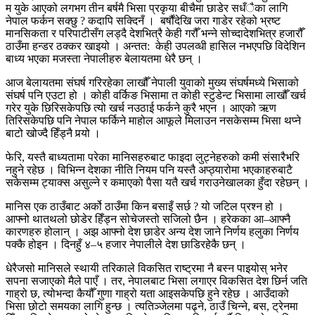
म युके आएको लगभग तीन बर्षमै भिसा प्रकृया बीचैमा छाडेर सधँैका लागि
नेपाल फर्कन सक्छु ? कदापि सक्दिनँ । बर्षौंदेखि जरा गाडेर रहेको भ्रष्ट
मानसिकता र परिपाटीसँग लड्दै देशभित्रै केही गरौँ भन्ने सोच्दादेशभित्र हजारौँ
ठाउँमा हन्डर ठक्कर खाइयो । अन्तत: केही उपलव्धी हासिल नभएपछि विदेशिन
बाध्य भएका मजस्ता नेपालीहरु बेलायतमा धेरै छन् ।
आज बेलायतमा संघर्ष गरिरहेका लाखौँ नेपाली युवाको मुख्य संघर्षमध्ये भिसाको
संघर्ष पनि एउटा हो । कोही वर्किङ भिसामा त कोही स्टुडेन्ट भिसामा लाखौँ खर्च
गरेर युके छिरिसकेपछि त्यो खर्च नउठाई फर्कने कुरै भएन । आएको ऋण
तिरिसकेपछि पनि नेपाल फर्किने माहोल आफूले मिलाउन नसकेसम्म भिसा थप्ने
बाटो खोज्दै हिँड्नै पर्‍यो ।
फेरि, यस्तै बाध्यतामा परेका मानिसहरुबाट फाइदा लुट्नेहरुको कमी संसारैभरि
नहुने रहेछ । विभिन्न देशका नीति नियम पनि यस्तै अप्ठ्यारोमा भएकाहरुबाटै
सकेसम्म ट्याक्स असुल्ने र कमाएको पैसा यतै खर्च गराउनेखालका हुँदा रहेछन् ।
मानिस एक ठाउँबाट अर्को ठाउँमा किन बसाइँ सर्छ ? यो जटिल प्रश्न हो ।
आफ्नो थातथलो छोडेर हिँड्न सोचेजस्तो सजिलो छैन । हरेकका आ–आफ्नै
कारणहरु होलान् । अझ आफ्नो देश छाडेर अन्य देश जाने निर्णय हलुका निर्णय
पक्कै होइन । दिनहुँ ४–५ हजार नेपालीले देश छाडिरहेकै छन् ।
धेरैजसो मानिसले स्थायी तरिकाले विकसित राष्ट्रमा नै बस्न पाइयोस् भनेर
सपना सजाएको मैले पाएँ । तर, नेपालबाट भिसा लगाएर विकसित देश छिर्न जति
गाह्रो छ, त्योभन्दा कैयौँ गुणा गाह्रो यता आइसकेपछि हुने रहेछ । आउँदाको
भिसा छोटो समयका लागि हुन्छ । त्यतिञ्जेलमा पढ्ने, ठाउँ चिन्ने, बस, ट्रेनमा