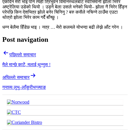
एकदिन मेरो भाइ पनि त्यही त्रिभुवन विमानस्थलबाट स्वाभिमानी झोला भिरेर
अष्ट्रेलिया उडेको थियो । उड्ने बेला उसले भनेको थियो– झोला नै भिरेर हिँड्न
परेपछि किन देशभित्र झोले बनेर चिनिनु ? बरु कसैले नचिन्ने ठाउँमा एउटा
थोत्रो झोला भिरेर काम गर्दै बाँच्छु ।
धन्न बेलैमा हिँडेछ भाइ । नत्र … मेरो कलमले योभन्दा बढी लेख्ने आँट गरेन ।
Post navigation
पछिल्लाे समाचार
मैले मान्छे काटें, मलाई थुन्नुस !
अघिल्लाे समाचार
गन्तव्य लुभु–लाँकुरीभन्ज्याङ