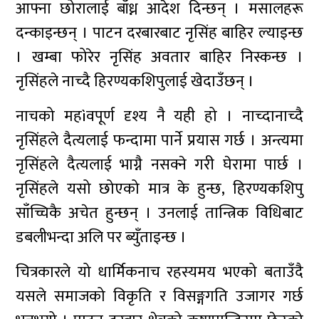
आफ्ना छोरालाई बाँध्न आदेश दिन्छन् । मसालहरू
दन्काइन्छन् । पाटन दरबारबाट नृसिंह बाहिर ल्याइन्छ
। खम्बा फोरेर नृसिंह अवतार बाहिर निस्कन्छ ।
नृसिंहले नाच्दै हिरण्यकशिपुलाई खेदाउँछन् ।
नाचको महìवपूर्ण दृश्य नै यही हो । नाच्दानाच्दै
नृसिंहले दैत्यलाई फन्दामा पार्ने प्रयास गर्छ । अन्त्यमा
नृसिंहले दैत्यलाई भाग्नै नसक्ने गरी घेरामा पार्छ ।
नृसिंहले यसो छोएको मात्र के हुन्छ, हिरण्यकशिपु
साँच्चिकै अचेत हुन्छन् । उनलाई तान्त्रिक विधिबाट
डबलीभन्दा अलि पर ब्युँताइन्छ ।
चित्रकारले यो धार्मिकनाच रहस्यमय भएको बताउँदै
यसले समाजको विकृति र विसङ्गगति उजागर गर्छ