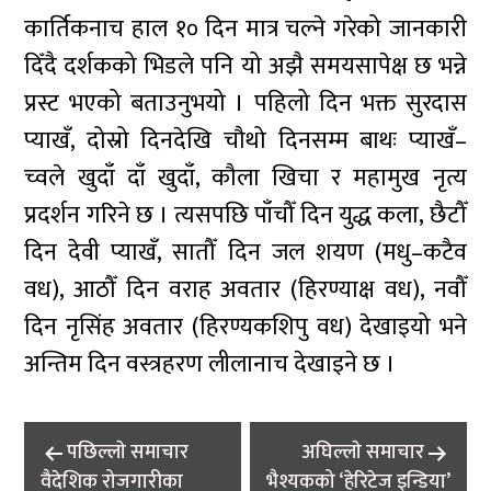
कार्तिकनाच हाल १० दिन मात्र चल्ने गरेको जानकारी
दिँदै दर्शकको भिडले पनि यो अझै समयसापेक्ष छ भन्ने
प्रस्ट भएको बताउनुभयो । पहिलो दिन भक्त सुरदास
प्याखँ, दोस्रो दिनदेखि चौथो दिनसम्म बाथः प्याखँ–
च्वले खुदाँ दाँ खुदाँ, कौला खिचा र महामुख नृत्य
प्रदर्शन गरिने छ । त्यसपछि पाँचौँ दिन युद्ध कला, छैटौँ
दिन देवी प्याखँ, सातौँ दिन जल शयण (मधु–कटैव
वध), आठौँ दिन वराह अवतार (हिरण्याक्ष वध), नवौँ
दिन नृसिंह अवतार (हिरण्यकशिपु वध) देखाइयो भने
अन्तिम दिन वस्त्रहरण लीलानाच देखाइने छ ।
Post
पछिल्लाे समाचार
अघिल्लाे समाचार
navigation
वैदेशिक रोजगारीका
भैश्यकको ‘हेरिटेज इन्डिया’