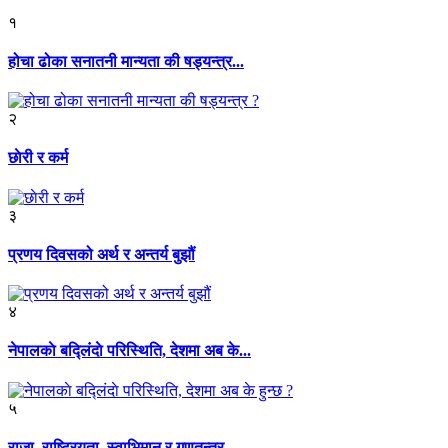
१
होचा ढोका सनातनी मान्यता की षड्यन्त्र...
२
छाेरी र कर्म
३
प्रणय दिवसको अर्थ र अन्तर्य बुझौं
४
नेपालकाे बद्लिंदाे परिस्थिति, देशमा अब के...
५
राजा, राष्ट्रियता, स्वाभिमान र गणतन्त्र