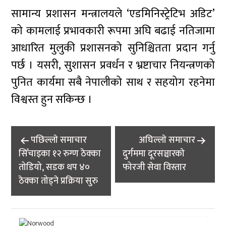
सामान्य प्रशासन मन्त्रालयले ‘एडमिनिस्ट्रेटिभ अडिट’
को कामलाई प्रभावकारी रूपमा अघि बढाई नतिजामा
आधारित मुलुकी प्रशासनको सुनिश्चितता प्रदान गर्नु
पर्छ । यसरी, सुशासन प्रवर्धन र भ्रष्टाचार नियन्त्रणको
पुनित कार्यमा सबै नेपालीको साथ र सहयोग रहनेमा
विश्वस्त हुन सकिन्छ ।
Post
पछिल्लाे समाचार
अघिल्लाे समाचार
navigation
सिँचाइका १२ रुग्ण ठेक्का
दुर्गममा दूरसञ्चारकाे
तोडियो, सडक थप ४०
फोरजी सेवा विस्तार
ठेक्का तोड्ने प्रक्रिया सुरु