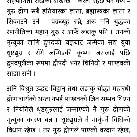
सहभागिता राखेको देखिन्छ । कस्तो रहेछ भने कथा–
गुरु द्रोण सबै हतियारका ज्ञाता, ब्रह्मास्त्रका ज्ञाता र
सिकाउने उनै । चक्रव्यूह रच्ने, अरू पनि युद्धका
रणनीतिका महान् गुरु र आफैँ लडाकु पनि । उनको
मृत्युका लागि द्रुपदको यज्ञबाट जन्मेका सद्य युवा
धृष्टद्युम्न र सँगै जन्मिएकी कृष्णा जसलाई पछि
द्रुपदपुत्रीका रूपमा द्रौपदी भनेर चिनियो र पाण्डवकी
साझा रानी ।
अनि विश्रुत उद्भट विद्वान् तथा लडाकु योद्धा महारथी
द्रोणाचार्यको अन्त्य नभई पाण्डवको जित सम्भव थिएन
र नियतिले धृष्टद्युम्नलाई जन्माएको नै गुरु द्रोणको
मृत्युका कारण बन्न । धृष्टद्युम्नले नै मार्नुपर्ने विधिको
विधान रहेछ । तर गुरु द्रोणले पाएको वरदान रहेछ,