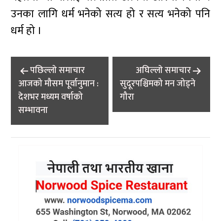
उनका लागि धर्म भनेको सत्य हो र सत्य भनेको पनि
धर्म हो ।
Post
पछिल्लाे समाचार
अघिल्लाे समाचार
navigation
आजको मौसम पूर्वानुमान :
सुदूरपश्चिमको मन जोड्ने
देशभर मध्यम वर्षाको
गौरा
सम्भावना