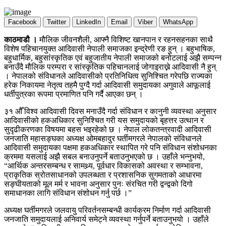
Facebook
Twitter
LinkedIn
Email
Viber
WhatsApp
काठमाडौ ।
मौलिक जीवनशैली, आफ्नै विशिष्ट खानपान र रहनसहनका साथै
विशेष पहिचानयुक्त आदिवासी नेपाली समाजका इन्द्रेणी रङ हुन् । बहुभाषिक,
बहुधार्मिक, बहुसांस्कृतिक एवं बहुजातीय नेपाली समाजको बनोटलाई अझै सम्पन्न
बनाउँदै मौलिक परम्परा र सांस्कृतिक पहिचानलाई जोगाइराख्ने आदिवासी नै हुन्
। नेपालको संविधानले आदिवासीको प्रतिनिधित्व सुनिश्चित गरेपछि राज्यका
हरेक निकायमा नेतृत्व तहमै पुग्दै गर्दा आदिवासी समुदायका अगुवाले आफूलाई
धर्तीपुत्रका रूपमा प्रमाणित पनि गर्दै आएका छन् ।
३१ औँ विश्व आदिवासी दिवस मनाउँदै गर्दा संविधान र कानुनी व्यवस्था अनुसार
आदिवासीको हकअधिकार सुनिश्चित गरी यस समुदायको बृहत्तर उत्थान र
सुदृढीकरणका विषयमा बहस भइरहेको छ । नेपाल लोकतन्त्रवादी आदिवासी
जनजाति महासङ्घका अध्यक्ष ओमबहादुर घर्तीमगरले नेपालको संविधानले
आदिवासी समुदायका पक्षमा हकअधिकार स्थापित गरे पनि संविधान संशोधनका
क्रममा यसलाई अझै सबल बनाउनुपर्ने बताउनुभएको छ । उहाँले भन्नुभयो,
“आर्थिक अन्तरसम्बन्ध र सामथ्र्य, पूर्वधार विकासको अवस्था र सम्भावना,
प्राकृतिक स्रोतसाधानको उपलब्धता र प्रशासनिक सुगमताको आधारमा
सङ्घीयताको मूल मर्म र भावना अनुसार पुनः संरचित गरी द्वन्द्वको दिगो
समाधानका लागि संविधान संशोधन गर्नु पर्छ ।”
अध्यक्ष घर्तीमगरले जलवायु परिवर्तनसम्बन्धी कार्यक्रम निर्माण गर्दा आदिवासी
जनजाति समुदायलाई अनिवार्य समेट्ने व्यवस्था गर्नुपर्ने बताउनुभयो । उहाँले