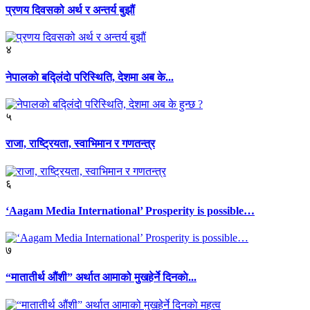
प्रणय दिवसको अर्थ र अन्तर्य बुझौं
४
नेपालकाे बद्लिंदाे परिस्थिति, देशमा अब के...
५
राजा, राष्ट्रियता, स्वाभिमान र गणतन्त्र
६
‘Aagam Media International’ Prosperity is possible…
७
“मातातीर्थ औंशी” अर्थात आमाको मुखहेर्ने दिनकाे...