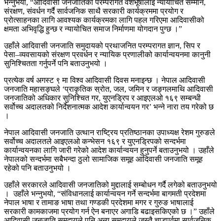
भन्नुभयो, “आदिवासी जनजातिका परम्परागत वेशभूषालाई न्यायोचित सम्मान,
संरक्षण, संवर्धन गर्दै सार्वजनिक साथै सरकारी कार्यक्रममा प्रयोग र
प्रोत्साहनका लागि आवश्यक कार्यक्रमका लागि पहल गरिएमा आदिवासीको
क्षमता अभिवृद्धि हुन्छ र न्यायोचित समाज निर्माणमा योगदान पुग्छ ।”
उहाँले आदिवासी जनजाति समुदायको प्रथाजनित परम्परागत ज्ञान, सिप र
पेसा–व्यवसायको संरक्षण प्रवर्धन र न्यायिक प्रणालीको कार्यान्वयनमा कानुनी
सुनिश्चितता गर्नुपर्ने पनि बताउनुभयो ।
प्रत्येक वर्ष अगस्ट ९ मा विश्व आदिवासी दिवस मनाइन्छ । नेपाल आदिवासी
जनजाति महासङ्घले ‘प्राकृतिक स्रोत, जल, जमिन र जङ्गलमाथि आदिवासी
जनजातिको अधिकार सुनिश्चित गर, युएनड्रिप र आइएलओ १६९ सम्बन्धी
सर्वोच्च अदालतको निर्देशनात्मक आदेश कार्यान्वयन गर’ भन्ने नारा तय गरेको छ
।
नेपाल आदिवासी जनजाति उत्थान राष्ट्रिय प्रतिष्ठानका उपाध्यक्ष रेशम गुरुङले
सर्वोच्च अदालतले आइएलओ कन्भेसन १६९ र युएनड्रिपको सन्दर्भमा
कार्यान्वयनका लागि जारी गरेको आदेश कार्यान्वयन हुनुपर्ने बताउनुभयो । उहाँले
नेपालको सन्दर्भमा सबैभन्दा ठुलो सामाजिक समूह आदिवासी जनजाति समूह
रहेको पनि बताउनुभयो ।
उहाँले सरकारले आदिवासी जनजातिको मुद्दालाई सम्बोधन गर्दै लगेको बताउनुभयो
। उहाँले भन्नुभयो, “संविधानलाई कार्यान्वयन गर्ने सन्दर्भमा बागमती प्रदेशमा
नेपाल भाषा र तामाङ भाषा तथा गण्डकी प्रदेशमा मगर र गुरुङ भाषालाई
सरकारी कामकाजमा प्रयोग गर्न ऐन बनाएर अगाडि बढाइसकिएको छ ।” उहाँले
आदिवासी जनजाति समुदायले पनि अन्य समुदायले जस्तै चाडपर्वमा सार्वजनिक