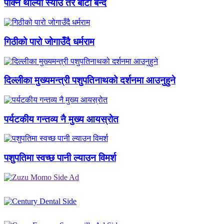
पाक्न थाल्यो स्याउ तर बाटो बन्द
गिठीको पारो जोगाउँदै धर्मराम
दिल्लीका मुख्यमन्त्री पशुपतिनाथको दर्शनमा आउनुहुने
पर्यटकीय गन्तव्य नै मुख्य आयस्रोत
पशुपतिमा स्वच्छ पानी ल्याउन विमर्श