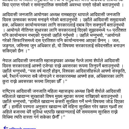
बिदा प्राप्त गरेको र समानुपातिक समावेशी अवस्था राम्रो रहेको बताउनुभयो ।
आदिवासी जनजाति आयोगका अध्यक्ष रामबहादुर थापाले आदिवासी जनजाति
दिवस उत्सवका रूपमा मनाइने गरेको बताउनुभयो । उहाँले आदिवासी समुदायको
हक, अधिकार कार्यान्वयनका लागि सरकारलाई दबाब दिन सक्नुपर्ने बताउनुभयो
। आयोगले नीतिगत सुधारका लागि सरकारलाई दिएको सुझावमध्ये १० प्रतिशत
पनि कार्यान्वयन नभएको गुनासो उहाँले गर्नुभयो । उहाँले भन्नुभयो, “आयोगले
गरेको सिफारिसमध्ये दस प्रतिशत पनि कार्यान्वयनमा आएका छैनन् । जल,
जङ्गल, जमिनमा जुन अधिकार हो, यो विषयमा सरकारलाई संवेदनशील बनाउन
सकिएको छैन ।”
नेपाल आदिवासी जनजाति महासङ्घका अध्यक्ष गेल्जे लामा शेर्पाले आदिवासी
दिवस सरकारलाई आफ्नो एजेन्डा राख्ने अवसरका रूपमा लिनुपर्ने बताउनुभयो ।
उहाँले भन्नुभयो, “यस वर्ष मात्रै होइन, विश्वका आदिवासीहरूले आफ्नो संस्कृति,
धर्म, रैथाने परम्परा सबै जोगाउने र सरकारसमक्ष आफ्नो हक, अधिकारका लागि
कुरा राख्ने अवसरका रूपमा लिएका छौँ ।”
राष्ट्रिय आदिवासी जनजाति महिला महासङ्घ अध्यक्ष ङिमी शेर्पाले आदिवासी
महिलाले खाद्यान्न सुरक्षाको विषय मुख्य मुद्दाका रूपमा राखिएको बताउनुभयो ।
उहाँले भन्नुभयो, “हामीले खाद्यान्न कसरी सुरक्षित गर्ने भन्ने विषयमा जोड दिएका
छौँ । हामीले परम्परा अनुसार खाद्यान्न धेरै महिना सुरक्षित गरेर खपत गथ्र्यौं तर
अहिले बजारमा धेरै सुविधा भएपछि खाद्यान्नलाई धेरै समयसम्म सुरक्षित राख्ने
विधिमा त्यति वास्ता गर्न सकेका छैनौँ ।”
Post