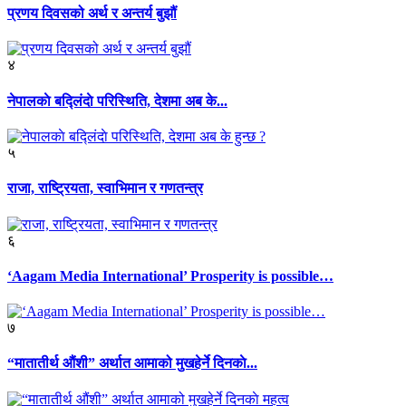
प्रणय दिवसको अर्थ र अन्तर्य बुझौं
४
नेपालकाे बद्लिंदाे परिस्थिति, देशमा अब के...
५
राजा, राष्ट्रियता, स्वाभिमान र गणतन्त्र
६
‘Aagam Media International’ Prosperity is possible…
७
“मातातीर्थ औंशी” अर्थात आमाको मुखहेर्ने दिनकाे...