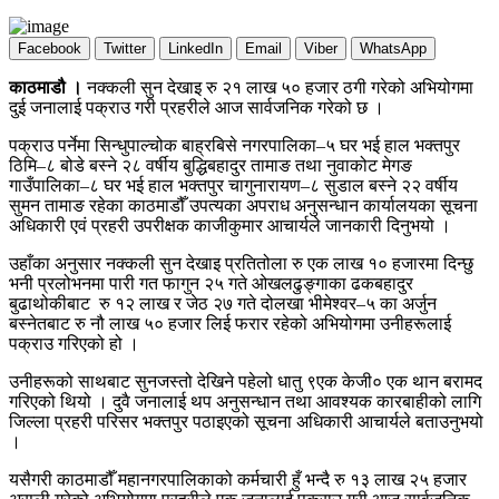
Facebook
Twitter
LinkedIn
Email
Viber
WhatsApp
काठमाडौ ।
नक्कली सुन देखाइ रु २१ लाख ५० हजार ठगी गरेको अभियोगमा
दुई जनालाई पक्राउ गरी प्रहरीले आज सार्वजनिक गरेको छ ।
पक्राउ पर्नेमा सिन्धुपाल्चोक बाह्रबिसे नगरपालिका–५ घर भई हाल भक्तपुर
ठिमि–८ बोडे बस्ने २८ वर्षीय बुद्धिबहादुर तामाङ तथा नुवाकोट मेगङ
गाउँपालिका–८ घर भई हाल भक्तपुर चागुनारायण–८ सुडाल बस्ने २२ वर्षीय
सुमन तामाङ रहेका काठमाडौँ उपत्यका अपराध अनुसन्धान कार्यालयका सूचना
अधिकारी एवं प्रहरी उपरीक्षक काजीकुमार आचार्यले जानकारी दिनुभयो ।
उहाँका अनुसार नक्कली सुन देखाइ प्रतितोला रु एक लाख १० हजारमा दिन्छु
भनी प्रलोभनमा पारी गत फागुन २५ गते ओखलढुङ्गाका ढकबहादुर
बुढाथोकीबाट रु १२ लाख र जेठ २७ गते दोलखा भीमेश्वर–५ का अर्जुन
बस्नेतबाट रु नौ लाख ५० हजार लिई फरार रहेको अभियोगमा उनीहरूलाई
पक्राउ गरिएको हो ।
उनीहरूको साथबाट सुनजस्तो देखिने पहेलो धातु ९एक केजी० एक थान बरामद
गरिएको थियो । दुवै जनालाई थप अनुसन्धान तथा आवश्यक कारबाहीको लागि
जिल्ला प्रहरी परिसर भक्तपुर पठाइएको सूचना अधिकारी आचार्यले बताउनुभयो
।
यसैगरी काठमाडौँ महानगरपालिकाको कर्मचारी हुँ भन्दै रु १३ लाख २५ हजार