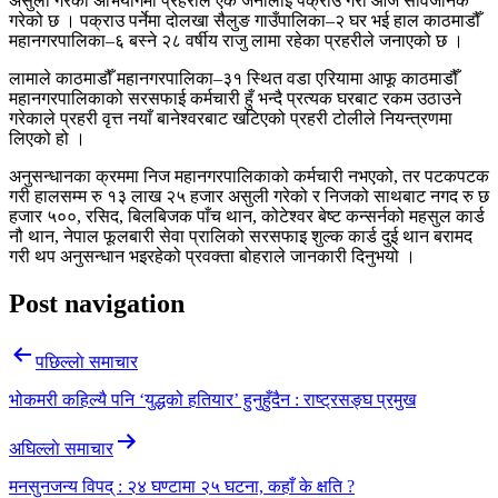
असुली गरेको अभियोगमा प्रहरीले एक जनालाई पक्राउ गरी आज सार्वजनिक
गरेको छ । पक्राउ पर्नेमा दोलखा सैलुङ गाउँपालिका–२ घर भई हाल काठमाडौँ
महानगरपालिका–६ बस्ने २८ वर्षीय राजु लामा रहेका प्रहरीले जनाएको छ ।
लामाले काठमाडौँ महानगरपालिका–३१ स्थित वडा एरियामा आफू काठमाडौँ
महानगरपालिकाको सरसफाई कर्मचारी हुँ भन्दै प्रत्यक घरबाट रकम उठाउने
गरेकाले प्रहरी वृत्त नयाँ बानेश्वरबाट खटिएको प्रहरी टोलीले नियन्त्रणमा
लिएको हो ।
अनुसन्धानका क्रममा निज महानगरपालिकाको कर्मचारी नभएको, तर पटकपटक
गरी हालसम्म रु १३ लाख २५ हजार असुली गरेको र निजको साथबाट नगद रु छ
हजार ५००, रसिद, बिलबिजक पाँच थान, कोटेश्वर बेष्ट कन्सर्नको महसुल कार्ड
नौ थान, नेपाल फूलबारी सेवा प्रालिको सरसफाइ शुल्क कार्ड दुई थान बरामद
गरी थप अनुसन्धान भइरहेको प्रवक्ता बोहराले जानकारी दिनुभयो ।
Post navigation
पछिल्लाे समाचार
भोकमरी कहिल्यै पनि ‘युद्धको हतियार’ हुनुहुँदैन : राष्ट्रसङ्घ प्रमुख
अघिल्लाे समाचार
मनसुनजन्य विपद् : २४ घण्टामा २५ घटना, कहाँ के क्षति ?