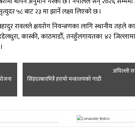
बिरामी थपिने अनुमान गरेको छ । नेपालले सन् २०२६ सम्ममा
्युदर ५८ बाट २३ मा झार्ने लक्ष्य लिएको छ ।
रबहादुर रावलले क्षयरोग नियन्त्रणका लागि स्थानीय तहले काम
, डडेलधुरा, कास्की, काठमाडौँ, तनहुँलगायतका ४२ जिल्ला
 ।
अघिल्लाे 
 योजना
सिंहदरबारभित्रै हरायो मन्त्रालयको गाडी