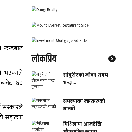
ल फन्डबाट
लाेकप्रिय
्ने भएकाले
सांघुरीएको जीवन समय
े बजेट ४०
भन्दा...
समस्याका लहरहरुको
ई सरकारले
थान्को
ो सङ्ख्या
मिथिलामा आजदेखि
औपचारिक रूपमा...