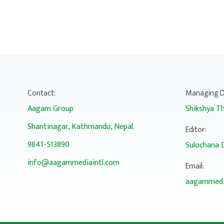
Contact:
Managing D
Aagam Group
Shikshya Th
Shantinagar, Kathmandu, Nepal.
Editor:
9841-513890
Sulochana 
info@aagammediaintl.com
Email:
aagammedi