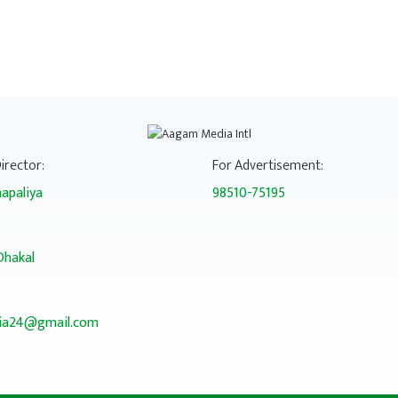
irector:
For Advertisement:
apaliya
98510-75195
Dhakal
a24@gmail.com