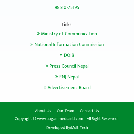
98510-75195
Links:
Ministry of Communication
National Information Commission
DOIB
Press Council Nepal
FNJ Nepal
Advertisement Board
About Us
Our Team
Contact Us
|
|
Copyright © www.aagammediaintl.com
All Right Reserved
Developed By:
MultiTech