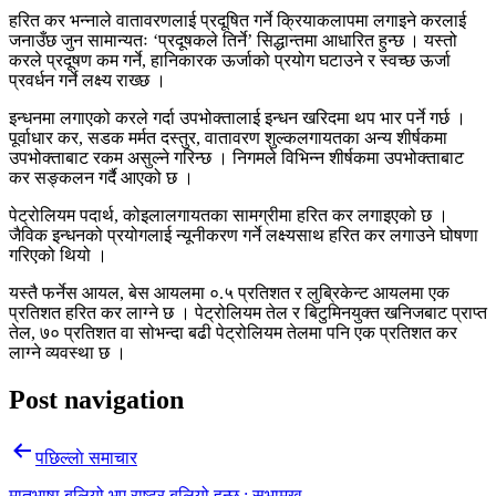
हरित कर भन्नाले वातावरणलाई प्रदूषित गर्ने क्रियाकलापमा लगाइने करलाई
जनाउँछ जुन सामान्यतः ‘प्रदूषकले तिर्ने’ सिद्धान्तमा आधारित हुन्छ । यस्तो
करले प्रदूषण कम गर्ने, हानिकारक ऊर्जाको प्रयोग घटाउने र स्वच्छ ऊर्जा
प्रवर्धन गर्ने लक्ष्य राख्छ ।
इन्धनमा लगाएको करले गर्दा उपभोक्तालाई इन्धन खरिदमा थप भार पर्ने गर्छ ।
पूर्वाधार कर, सडक मर्मत दस्तुर, वातावरण शुल्कलगायतका अन्य शीर्षकमा
उपभोक्ताबाट रकम असुल्ने गरिन्छ । निगमले विभिन्न शीर्षकमा उपभोक्ताबाट
कर सङ्कलन गर्दै आएको छ ।
पेट्रोलियम पदार्थ, कोइलालगायतका सामग्रीमा हरित कर लगाइएको छ ।
जैविक इन्धनको प्रयोगलाई न्यूनीकरण गर्ने लक्ष्यसाथ हरित कर लगाउने घोषणा
गरिएको थियो ।
यस्तै फर्नेस आयल, बेस आयलमा ०.५ प्रतिशत र लुब्रिकेन्ट आयलमा एक
प्रतिशत हरित कर लाग्ने छ । पेट्रोलियम तेल र बिटुमिनयुक्त खनिजबाट प्राप्त
तेल, ७० प्रतिशत वा सोभन्दा बढी पेट्रोलियम तेलमा पनि एक प्रतिशत कर
लाग्ने व्यवस्था छ ।
Post navigation
पछिल्लाे समाचार
मातृभाषा बलियो भए राष्ट्र बलियो हुन्छ : सभामुख