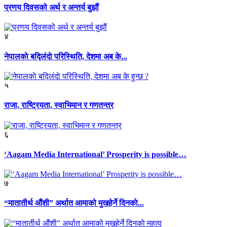
प्रणय दिवसको अर्थ र अन्तर्य बुझौं
४
नेपालकाे बद्लिंदाे परिस्थिति, देशमा अब के...
५
राजा, राष्ट्रियता, स्वाभिमान र गणतन्त्र
६
‘Aagam Media International’ Prosperity is possible…
७
“मातातीर्थ औंशी” अर्थात आमाको मुखहेर्ने दिनकाे...