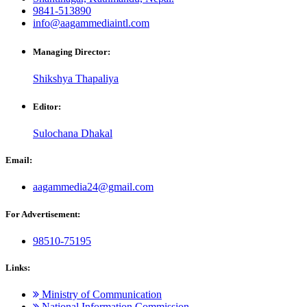
9841-513890
info@aagammediaintl.com
Managing Director:
Shikshya Thapaliya
Editor:
Sulochana Dhakal
Email:
aagammedia24@gmail.com
For Advertisement:
98510-75195
Links:
Ministry of Communication
National Information Commission