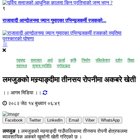
९
राजावादी आन्दोलनमा ज्यान गुमाएका एभिन्यूजकर्मी रजकको...
गृहपृष्ठ
समाचार
अर्थ
ऊर्जा
कृषि
निर्माण
पब्लिकेशन
दर्शन
शिक्षा
स्वास्थ्य
सूचना प्रविधि
प्राेफाइल
लमजुङको मस्र्याङ्दीमा तीनसय रोपनीमा अकबरे खेती
।। आगम मिडिया ।।
२०८२ जेठ १४ बुधवार ०६:४९
Facebook
Twitter
LinkedIn
Email
Viber
WhatsApp
लमजुङ ।
लमजुङको मस्र्याङ्दी गाउँपालिकामा तीनसय रोपनी क्षेत्रफलमा
ब्यावसायिक अकबरे खुर्सानी खेती गरिएको छ ।