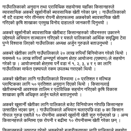
गाउँपालिकाको अनुदान तथा प्राविधिक सहयोगमा यहाँका किसानहरुले
व्यावसायिक अकबरे खुर्सानीको ब्यावसायिक खेती गरेका छन् । गाउँपालिकाको
नौ वटै वडामा गरेर तीनसय रोपनी क्षेत्रफलमा अकबरेको ब्यावसायिक खेती
गरिएको कृषि शाखाका प्रमुख विनोद दाहालले जानकारी दिनुभयो ।
अकबरे खुर्सानीको ब्यावसायिक खेतीबाट किसानहरुको जीवनस्तर उकास्ने
उद्देश्यले अभियान सञ्चालन गरिएको र यसले पालिकाको आर्थिक समृद्धिमा टेवा
पुग्ने विश्वास लिएको गाउँपालिका अध्यक्ष अर्जुन गुरुङले बताउनुभयो ।
अकबरे खेतीका लागि गाउँपालिकाले २० लाख रुपियाँ बिनियोजन गरेको थियो ।
यसमध्ये १० लाख रुपियाँ अन्नपूर्ण संरक्षण क्षेत्र आयोजना (एक्याप) ले सहयोग
गरेको छ । आयोजनाको क्षेत्रमा पर्ने वडा नंं १, २, ३, ४ र ९ का लागि
गाउँपालिका मार्फत एक्यापले रकम उपलब्ध गराएको थियो ।
अकबरे खेतीका लागि गाउँपालिकाले विरुवामा ८० प्रतिशत र मल्चिङ
प्लाष्टिकका लागि ५० प्रतिशत अनुदान दिएको थियो । किसानलाई
खेतीसम्बन्धी आवश्यक तालिम र प्राविधिक सहयोग गरिएको कृषि विकास
शाखाका कृषि अधिकृत अर्जुन घलेले बताउनुभयो ।
अकबरे खुसार्नी खेतीका लागि पालिकाले बजेट विनियोजन गरेपछि किसानहरु
उत्साहित भएका छन् । गाउँपालिकाले अभियान चलाएपछि वडा ७ का किसान
गोपाल गुरुङ एक्लैले १० रोपनीमा अकबरे खुर्सानी खेती सुरु गर्नुभएको छ । अन्य
किसानहरुले कम्तिमा एक रोपनी र बढीमा १० रोपनीसम्म खेती गरेका छन् ।
किसानहरुले उत्पादन गरेको अकबरेको बजारीकरणका लागि पालिकाले सहयोग