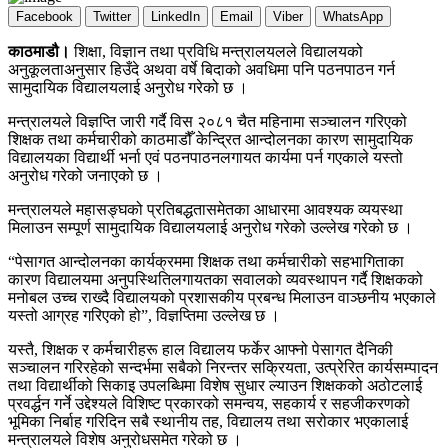
Facebook
Twitter
LinkedIn
Email
Viber
WhatsApp
काठमाडौ।
शिक्षा, विज्ञान तथा प्रविधि मन्त्रालयलले विद्यालयको
अनुकूलताअनुसार हिउँदे अथवा वर्षे बिदाको अवधिमा पनि पठनपाठन गर्न
सामुदायिक विद्यालयलाई अनुरोध गरेको छ ।
मन्त्रालयले विज्ञप्ति जारी गर्दै विस २०८१ चैत महिनामा सञ्चालन गरिएको
शिक्षक तथा कर्मचारीको काठमाडौँ केन्द्रित आन्दोलनका कारण सामुदायिक
विद्यालयका विद्यार्थी भर्ना एवं पठनपाठनलगायत कार्यमा पर्न गएकाले यस्तो
अनुरोध गरेको जनाएको छ ।
मन्त्रालयले महासङ्घको प्रतिबद्धतासमेतका आधारमा आवश्यक व्ययस्था
मिलाउन सम्पूर्ण सामुदायिक विद्यालयलाई अनुरोध गरेको उल्लेख गरेको छ ।
“पेसागत आन्दोलनका कार्यक्रममा शिक्षक तथा कर्मचारीको सहभागिताका
कारण विद्यालयमा अनुपस्थितिलगायतका सवालको व्यवस्थापन गर्दै शिक्षकको
मनोबल उच्च राख्दै विद्यालयको प्रशासकीय प्रबन्ध मिलाउन वाञ्छनीय भएकाले
यस्तो आग्रह गरिएको हो”, विज्ञप्तिमा उल्लेख छ ।
यस्तै, शिक्षक र कर्मचारीहरू हाल विद्यालय फर्केर आफ्नो पेसागत दैनिकी
सञ्चालन गरिरहेको सन्दर्भमा सबैको निरन्तर सक्रियता, उत्प्रेरित कार्यसम्पादन
तथा विद्यार्थीको सिकाइ उपलब्धिमा विशेष सुधार ल्याउन शिक्षकको अठोटलाई
प्रवर्द्धन गर्ने उद्देश्यले विशिष्ट प्रकारको समन्वय, सहकार्य र सहजीकरणको
भूमिका निर्बाह गरिदिन सबै स्थानीय तह, विद्यालय तथा सरोकार भएकालाई
मन्त्रालयले विशेष अनुरोधसमेत गरेको छ ।