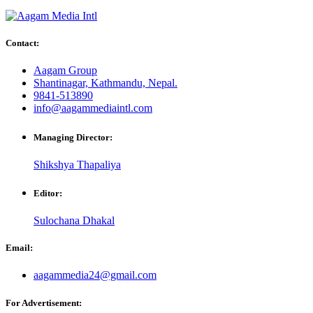
Contact:
Aagam Group
Shantinagar, Kathmandu, Nepal.
9841-513890
info@aagammediaintl.com
Managing Director:
Shikshya Thapaliya
Editor:
Sulochana Dhakal
Email:
aagammedia24@gmail.com
For Advertisement: