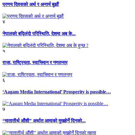
प्रणय दिवसको अर्थ र अन्तर्य बुझौं
४
नेपालकाे बद्लिंदाे परिस्थिति, देशमा अब के...
५
राजा, राष्ट्रियता, स्वाभिमान र गणतन्त्र
६
‘Aagam Media International’ Prosperity is possible…
७
“मातातीर्थ औंशी” अर्थात आमाको मुखहेर्ने दिनकाे...