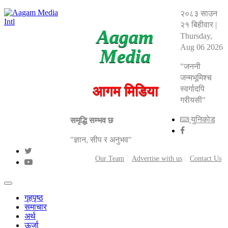
२०८३ साउन
२१ बिहीवार
|
Aagam
Thursday,
Aug 06 2026
Media
"जननी
जन्मभूमिश्च
आगम मिडिया
स्वर्गादपि
गरीयसी"
युनिकाेड
समृद्धि सम्भव छ
"ज्ञान, सीप र अनुभव"
Our Team
Advertise with us
Contact Us
गृहपृष्ठ
समाचार
अर्थ
ऊर्जा