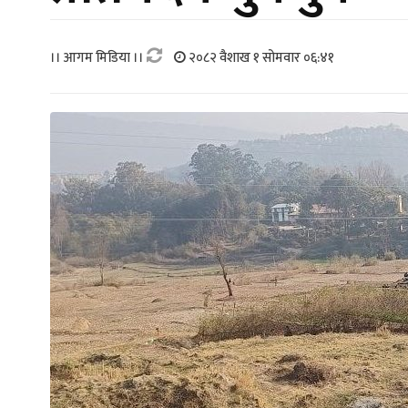
।। आगम मिडिया ।।
२०८२ वैशाख १ सोमवार ०६:४१