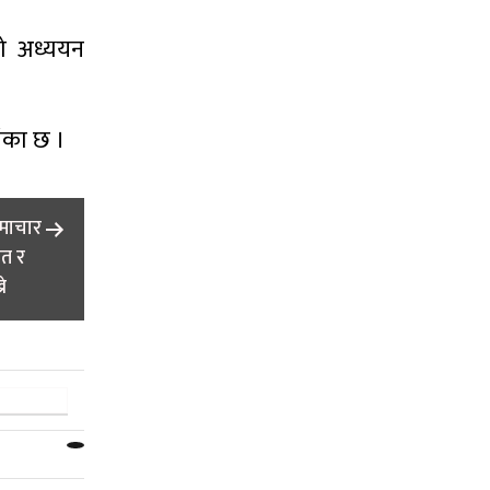
को अध्ययन
ंका छ ।
समाचार
गत र
े