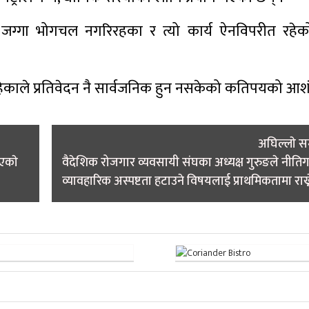
लयको जग्गा भोगचल नगरिरहका र त्यो कार्य ऐनविपरीत रहे
 रहेकाले प्रतिवेदन नै सार्वजनिक हुन नसकेको कतिपयको आश
अघिल्लाे 
िएकाे
वैदेशिक रोजगार व्यवसायी संघका अध्यक्ष गुरुङले नीति
व्यावहारिक अस्पष्टता हटाउने विषयलाई प्राथमिकतामा राख्न