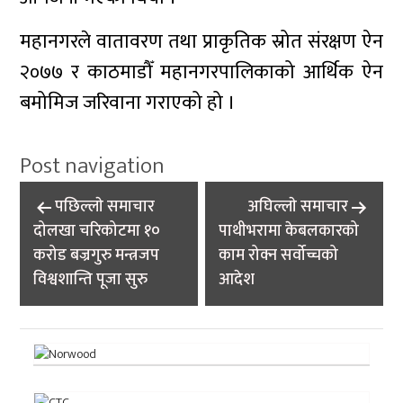
महानगरले वातावरण तथा प्राकृतिक स्रोत संरक्षण ऐन
२०७७ र काठमाडौँ महानगरपालिकाको आर्थिक ऐन
बमोमिज जरिवाना गराएको हो ।
Post navigation
पछिल्लाे समाचार
अघिल्लाे समाचार
दोलखा चरिकोटमा १०
पाथीभरामा केबलकारको
करोड बज्रगुरु मन्त्रजप
काम रोक्न सर्वोच्चको
विश्वशान्ति पूजा सुरु
आदेश