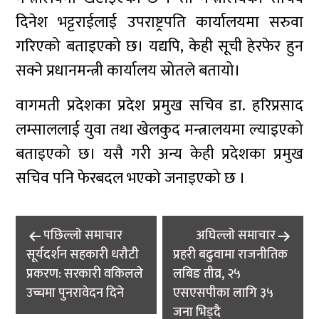
दिनेश भट्टराईलाई उपराष्ट्रपति कार्यालयमा सरुवा
गरिएको बताइएको छ। यद्यपि, केही सूची हेरफेर हुन
सक्ने प्रधानमन्त्री कार्यालय स्रोतले बतायो।
वागमती प्रदेशका प्रदेश प्रमुख सचिव डा. हरिप्रसाद
लम्साललाई युवा तथा खेलकुद मन्त्रालयमा ल्याइएको
बताइएको छ। यसै गरी अन्य केही प्रदेशका प्रमुख
सचिव पनि फेरबदल भएको जनाइएको छ ।
Post
पछिल्लाे समाचार
अघिल्लाे समाचार
navigation
सूर्यदर्शन सहकारी धरौटी
प्रहरी बढुवामा राजनीतिक
प्रकरण: सरकारी वकिलले
लबिङ तीव्र, २५
उच्चमा पुनरावेदन दिने
एसएसपीका लागि ३५
जना भिड्दै