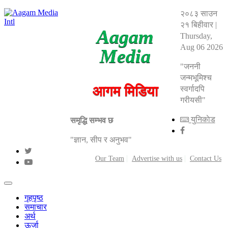
२०८३ साउन
२१ बिहीवार
|
Aagam
Thursday,
Aug 06 2026
Media
"जननी
जन्मभूमिश्च
आगम मिडिया
स्वर्गादपि
गरीयसी"
युनिकाेड
समृद्धि सम्भव छ
"ज्ञान, सीप र अनुभव"
Our Team
Advertise with us
Contact Us
गृहपृष्ठ
समाचार
अर्थ
ऊर्जा