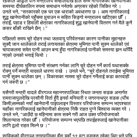
रहेकाले आफूले पनि मन्त्रालय सम्हालेदेखि हाल सम्म नागरिकका खानेपानीका
समस्या दीर्घकालिन रुपमा समाधान गर्नतर्फ अग्रसर रहेको जिकिर गरे ।
उनले भने, “सरकारको एक घर एक धाराको अवधारणा छ । आम नागरिकलाई
शुद्ध खानेपानीको पहुँचमा पुर्‍याउन म सहित सिङ्गो मन्त्रालय खटिएका छौँ ।
तराइँ, पहाड र हिमाली क्षेत्रका नागरिकलाई शुद्ध खानेपानी वितरण गर्न मैले कुनै
कसर बाँकी राखिने छैन् ।”
पछिल्लो समय चुरे दोहन तथा जलवायु परिर्वतनका कारण पानीका मुहानहरु
सुक्दै जान थालेकाले तराई लगायतका क्षेत्रमा भुमिगत पानी सुक्न थालेको एवं
चापाकलमा समेत पानी आउन बन्द हुँदा नागरिकलाई पानीको समस्या झन थपिँदै
गएको उनको भनाई थियो ।
तराई क्षेत्रमा भुमिगत पानी संरक्षण गर्नका लागि चुरे दोहन गर्ने कार्य यथासक्के
रोक्नु पर्ने मन्त्री यादवले धारणा राखे । उनले भने, “चुरे दोहनले तराईमा भुमिगत
पानी सुक्न थालेका छन् । विकासका नाममा चुरे दोहन गर्नेलाई कडा कारवाही
गर्न जरुरी छ ।”
यसैगरी मन्त्री यादले वीरगञ्ज महानगरपालिका स्थित जनता सडक अन्तर्गत
रामराजापुलदेखि प्रसौनी विर्ता हुँदै इनर्वा मनियारी र जगरनाथपुर सडक (पाँच
किमी)सम्मको नयाँ खानेपानी पाइपलाइन विस्तार परियोजना सम्पन्न भएपश्चात
यहाँका नागरिकलाई खानेपानीको क्षेत्रमा निकै राहत पुग्ने बिश्वास व्यक्त गरे ।
उनले भने, “आउँदो छ महिनामा काम सक्ने गरी आज उक्त परियोजनाको
शिलान्यास गरेका छौँ । परियोजना सम्पन्न भएपछि तपाईहरुलाई खानेपानीका
लागि ठूलो राहत मिल्ने छ ।”
साविकको वीरगञ्ज नगरपालिका हुँदा यहाँ १९ वटा वडाहरु रहेका थिए भने पछि