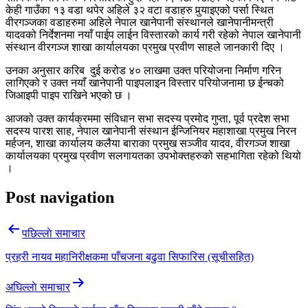
केही गाउँका १३ वडा थपेर अहिले ३२ वटा वडाहरु पुर्‍याइएको पर्सा स्थित
वीरगञ्जका वडाहरुमा अहिले नेपाल खानेपानी संस्थानले खानेपानीमन्त्री
यादवको निर्देशनमा नयाँ पाईप लाईन विस्तारको कार्य गरी रहेको नेपाल खानेपानी
संस्थान वीरगञ्ज शाखा कार्यालयका प्रमुख प्रवीण साहले जानकारी दिए ।
उनका अनुसार करिब दुई करोड ४० लाखमा उक्त परियोजना निर्माण गरिन
लागिएको र उक्त नयाँ खानेपानी पाइपलाइन विस्तार परियोजनामा छ ईन्चको
जिआइपी पाइप राखिने भएको छ ।
आजको उक्त कार्यक्रममा संविधान सभा सदस्य प्रमोद गुप्ता, पूर्व प्रदेश सभा
सदस्य पारश साह, नेपाल खानेपानी संस्थान ईन्जिनियर महाशाखा प्रमुख निरन
मर्हजन, शाखा कार्यालय कलैया बाराका प्रमुख सञ्जीव यादव, वीरगञ्ज शाखा
कार्यालयका प्रमुख प्रवीण सलगायतका उपभोक्तहरुको सहभागिता रहेको थियो
।
Post navigation
पछिल्लाे समाचार
प्रहरी नायव महानिरीक्षकमा पाँचजना बढुवा सिफारिस (सूचीसहित)
अघिल्लाे समाचार