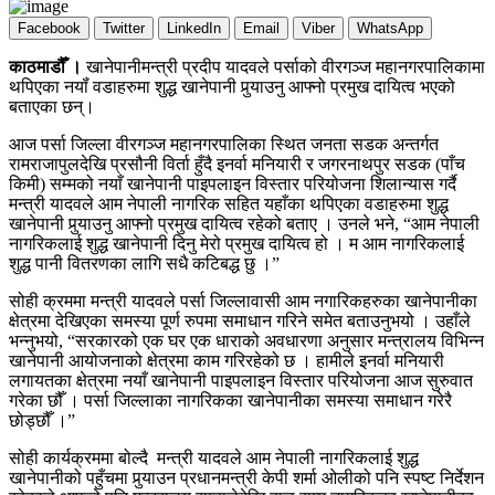
Facebook
Twitter
LinkedIn
Email
Viber
WhatsApp
काठमाडौँ ।
खानेपानीमन्त्री प्रदीप यादवले पर्साको वीरगञ्ज महानगरपालिकामा
थपिएका नयॉं वडाहरुमा शुद्ध खानेपानी पुर्‍याउनु आफ्नो प्रमुख दायित्व भएको
बताएका छन्।
आज पर्सा जिल्ला वीरगञ्ज महानगरपालिका स्थित जनता सडक अन्तर्गत
रामराजापुलदेखि प्रसौनी विर्ता हुँदै इनर्वा मनियारी र जगरनाथपुर सडक (पाँच
किमी) सम्मको नयाँ खानेपानी पाइपलाइन विस्तार परियोजना शिलान्यास गर्दै
मन्त्री यादवले आम नेपाली नागरिक सहित यहाँका थपिएका वडाहरुमा शुद्ध
खानेपानी पुर्‍याउनु आफ्नो प्रमुख दायित्व रहेको बताए । उनले भने, “आम नेपाली
नागरिकलाई शुद्ध खानेपानी दिनु मेरो प्रमुख दायित्व हो । म आम नागरिकलाई
शुद्ध पानी वितरणका लागि सधै कटिबद्ध छु ।”
सोही क्रममा मन्त्री यादवले पर्सा जिल्लावासी आम नगारिकहरुका खानेपानीका
क्षेत्रमा देखिएका समस्या पूर्ण रुपमा समाधान गरिने समेत बताउनुभयो । उहाँले
भन्नुभयो, “सरकारको एक घर एक धाराको अवधारणा अनुसार मन्त्रालय विभिन्न
खानेपानी आयोजनाको क्षेत्रमा काम गरिरहेको छ । हामीले इनर्वा मनियारी
लगायतका क्षेत्रमा नयाँ खानेपानी पाइपलाइन विस्तार परियोजना आज सुरुवात
गरेका छौँ । पर्सा जिल्लाका नागरिकका खानेपानीका समस्या समाधान गरेरै
छोड्छौँ ।”
सोही कार्यक्रममा बोल्दै मन्त्री यादवले आम नेपाली नागरिकलाई शुद्ध
खानेपानीको पहुँचमा पुर्‍याउन प्रधानमन्त्री केपी शर्मा ओलीको पनि स्पष्ट निर्देशन