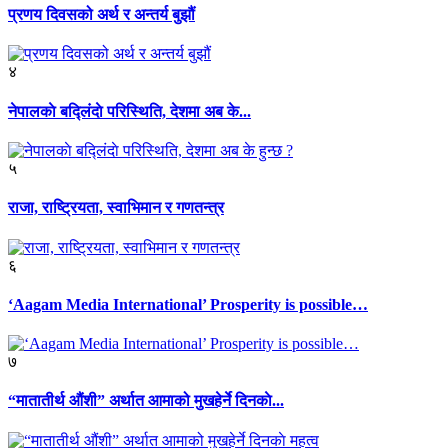
प्रणय दिवसको अर्थ र अन्तर्य बुझौं
४
नेपालकाे बद्लिंदाे परिस्थिति, देशमा अब के...
५
राजा, राष्ट्रियता, स्वाभिमान र गणतन्त्र
६
‘Aagam Media International’ Prosperity is possible…
७
“मातातीर्थ औंशी” अर्थात आमाको मुखहेर्ने दिनकाे...