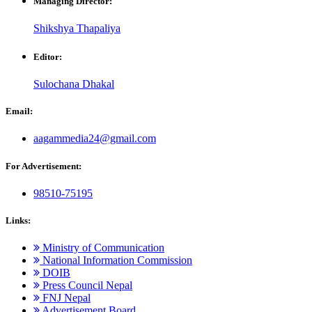
Managing Director:
Shikshya Thapaliya
Editor:
Sulochana Dhakal
Email:
aagammedia24@gmail.com
For Advertisement:
98510-75195
Links:
Ministry of Communication
National Information Commission
DOIB
Press Council Nepal
FNJ Nepal
Advertisement Board