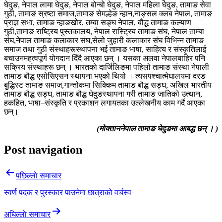
घेदुङ, नेपाल लामा घेदुङ, नेपाल बोन्बो घेदुङ, नेपाल महिला घेदुङ, तामाङ सेवा
गुठी, तामाङ स्रष्टा समाज,तामाङ सेमल्हेङ न्हान,नाङ्सल क्लब नेपाल, तामाङ
प्राज्ञ सभा, तामाङ न्हाङखोर, तम्बा सङ्घ नेपाल, बौद्ध तामाङ कल्याण
गुठी,तामाङ राष्ट्रिय पुस्तकालय, नेपाल रास्ट्रिय तामाङ संघ, नेपाल ताम्बा
संघ,नेपाल तामाङ कलाकार संघ,सेलो जुहारी कलाकार संघ विभिन्न तामाङ
समाज तथा गुठी संस्थाहरूस्थापना भई तामाङ भाषा, साहित्य र संस्कृतिलाई
बचाउनमहत्वपूर्ण योगदान दिँदै आएका छन् । यसका अलवा नेपालबाहिर पनि
सक्रिय संस्थाहरू छन् । भारतको दार्जिलिङमा पहिलो तामाङ संस्था नेपाली
तामाङ बौद्ध एसोसिएसन स्थापना भएको थियो । त्यसपश्चात्मेघालयमा दरङ
बुद्धिस्ट तामाङ समाज,गान्तोकमा सिक्किम तामाङ बौद्ध सङ्घ, अखिल भारतीय
तामाङ बौद्ध सङ्घ, तामाङ बौद्ध घेदुङस्थापना गरी तामाङ जातिको उत्थान,
हकहित, भाषा–संस्कृति र प्रकाशन लगायतका उल्लेखनीय काम गर्दै आएका
छन्।
(मोक्ताननेपाल तामाङ घेदुङमा आबद्ध छन् । )
Post navigation
पछिल्लाे समाचार
स्वर्ण पदक र पुरस्कार पाउनेमा छात्राको वर्चस्व
अघिल्लाे समाचार