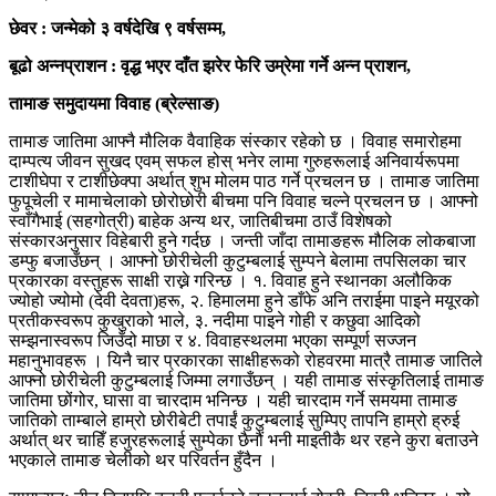
छेवर : जन्मेको ३ वर्षदेखि ९ वर्षसम्म,
बूढो अन्नप्राशन : वृद्ध भएर दाँत झरेर फेरि उम्रेमा गर्ने अन्न प्राशन,
तामाङ समुदायमा विवाह (ब्रेल्साङ)
तामाङ जातिमा आफ्नै मौलिक वैवाहिक संस्कार रहेको छ । विवाह समारोहमा
दाम्पत्य जीवन सुखद एवम् सफल होस् भनेर लामा गुरुहरूलाई अनिवार्यरूपमा
टाशीघेपा र टाशीछेक्पा अर्थात् शुभ मोलम पाठ गर्ने प्रचलन छ । तामाङ जातिमा
फुपूचेली र मामाचेलाको छोरोछोरी बीचमा पनि विवाह चल्ने प्रचलन छ । आफ्नो
स्वाँगैभाई (सहगोत्री) बाहेक अन्य थर, जातिबीचमा ठाउँ विशेषको
संस्कारअनुसार विहेबारी हुने गर्दछ । जन्ती जाँदा तामाङहरू मौलिक लोकबाजा
डम्फु बजाउँछन् । आफ्नो छोरीचेली कुटुम्बलाई सुम्पने बेलामा तपसिलका चार
प्रकारका वस्तुहरू साक्षी राख्ने गरिन्छ । १. विवाह हुने स्थानका अलौकिक
ज्योहो ज्योमो (देवी देवता)हरू, २. हिमालमा हुने डाँफे अनि तराईमा पाइने मयूरको
प्रतीकस्वरूप कुखुराको भाले, ३. नदीमा पाइने गोही र कछुवा आदिको
सम्झनास्वरूप जिउँदो माछा र ४. विवाहस्थलमा भएका सम्पूर्ण सज्जन
महानुभावहरू । यिनै चार प्रकारका साक्षीहरूको रोहवरमा मात्रै तामाङ जातिले
आफ्नो छोरीचेली कुटुम्बलाई जिम्मा लगाउँछन् । यही तामाङ संस्कृतिलाई तामाङ
जातिमा छोंगोर, घासा वा चारदाम भनिन्छ । यही चारदाम गर्ने समयमा तामाङ
जातिको ताम्बाले हाम्रो छोरीबेटी तपाईं कुटुम्बलाई सुम्पिए तापनि हाम्रो ह्रुई
अर्थात् थर चाहिँ हजुरहरूलाई सुम्पेका छैनौं भनी माइतीकै थर रहने कुरा बताउने
भएकाले तामाङ चेलीको थर परिवर्तन हुँदैन ।