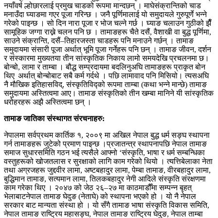
नयाँवर्ष ल्होछारलाई प्रमुख चाडको रूपमा मान्दछन् । माघेसंक्रान्तिको चाड
मनाउँदा घ्याङमा गएर पूजा गरिन्छ । जनै पूर्णिमालाई यो समुदायले गुरुपूर्णे भन्ने
गरेको पाइन्छ । सो दिन नारा पूजा र भोज चल्ने गर्छ । घ्याङ चलाउन गुठीको झैँ
सामूहिक जग्गा राख्ने चलन पनि छ । तामाङहरू चैते दसैं, वैशाखी वा बुद्ध पूर्णिमा,
साउने संक्रान्ति, दसैं–तिहारजस्ता चाडहरू पनि मनाउने गर्छन् । तामाङ
समुदायमा संसारी पूजा अर्थात् भूमि पूजा गर्नेहरू पनि छन् । तामाङ जीवन, दर्शन
र संस्कारमा मुख्यतया तीन सांस्कृतिक निकाय लामो समयदेखि प्रचलनमा छ।
बोन्बो, लामा र ताम्बा । बौद्ध सम्प्रदायमा बदलिनुअघि तामाङहरू प्राकृत बोन
थिए अर्थात् बोन्बोबाट सबै कर्म गर्दथे । पछि लामावाद पनि मिसियो। त्यसअघि
नै मौखिक इतिहासविद्, संस्कृतिविद्को रूपमा ताम्बा (कथा भन्ने मान्छे) तामाङ
समुदायमा अस्तित्वमा आए। तामाङ संस्कृतिको तीन खम्बा मानिने यी सांस्कृतिक
धरोहरहरू अझै अस्तित्वमा छन् ।
तामाङ जातिका संस्थागत संरचनाहरु:
नेपालमा सर्वप्रथम कार्तिक १, २००९ मा अखिल नेपाल बुद्ध धर्म सङ्घ स्थापना
गर्न तामाङहरू जुटेको प्रमाण पाइन्छ ।प्रजातन्त्र स्थापनापछि नेपाल तामाङ
समाज सुधारसमिति गठन भई त्यसैले आफ्नो ‘संस्कृति, भाषा र धर्म सम्बन्धिका
वस्तुहरूको खोजतलास र सुरक्षाको लागि काम गरेको थियो । त्यत्तिबेलाका नेता
तथा अग्रजहरू जुद्दवीर लामा, अष्टबहादुर लामा, पेम्बा तामाङ, वीरबहादुर लामा,
बुद्धिमान तामाङ, सत्यमान लामा, तिलकबहादुर नेगी आदिले संस्कृति संरक्षणमा
काम गरेका थिए । २०४७ को जेठ २६–२७ मा काठमाडौँमा सम्पन्न बृहत्
भेलाबाटनेपाल तामाङ घेदुङ (नेताघे) को स्थापना भएको हो । यो नै नेपाल
सरकार बाट मान्यता संस्था हो । यो सँगै तामाङ भाषा संस्कृति विकास समिति,
नेपाल तामाङ राष्ट्रिय महासङ्घ, नेपाल तामाङ राष्ट्रिय घेदुङ, नेपाल ताम्बा