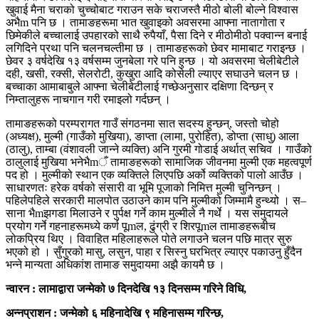
खुवाई मैना चराको चुच्चोबाट गराउन सके चराजस्तै मीठो बोली बोल्ने विश्वास
अभैm पनि छ । तामाङहरूमा भात खुवाइको अवसरमा आफ्ना नातागोता र
छिमेकीले बच्चालाई उपहारको साथै रुपैयाँ, पैसा दिने र मीठोमीठो पक्वान्न बनाई
लगिदिने प्रथा पनि चलनचल्तीमा छ । तामाङहरूको छेवर मामाबाट गराइन्छ ।
छेवर ३ वर्षदेखि १३ वर्षसम्म जुनबेला गरे पनि हुन्छ । यो अवसरमा चेलीबेटीले
दही, खसी, रक्सी, सेलरोटी, कुखुरा आदि कोसेली ल्याएर सघाउने चलन छ ।
बच्चाका आमाबाबुले आफ्ना चेलीबेटीलाई गच्छेअनुसार दक्षिणा दिन्छन् र
निम्तालुहरू नाचगान गरी रमाइलो गर्दछन् ।
तामाङहरूको परम्परागत गाउँ संगठनमा सात सदस्य हुन्छन्, जस्तो चोहो
(अध्यक्ष), मुल्मी (गाउँको मुखिया), ङाप्ता (लामा, पुरोहित), डोप्ता (साधु) आला
(ठालु), ताम्बा (वंशावली जान्ने व्यक्ति) अनि गुरमी गोडाई अर्थात् सचिव । गाउँको
ठालुलाई मुखिया भनेभैmँ तामाङहरूको सामाजिक जीवनमा मुल्मी एक महत्वपूर्ण
पद हो । मुल्मीको स्थान एक व्यक्तिले लिएपछि अर्को व्यक्तिको पालो आउँछ ।
साधारणतः हरेक वर्षको संसारी वा भूमि पूजाको निमित्त मुल्मी चुनिन्छन् ।
पहिलेपहिले सरकारी मालपोत उठाउने काम पनि मुल्मीको जिम्मामै हुन्थ्यो । स–
साना भैmझगडा मिलाउने र पुर्पक्ष गर्ने काम मुल्मीले नै गर्थे । यस समुदायले
प्रयोग गर्ने गहनाहरूमध्ये कर्ण पूmल, ढुंग्री र शिरपूmल तामाङहरूबीच
लोकप्रिय थिए । विवाहित महिलाहरूले पोते लगाउने चलन पछि मात्र सुरु
भएको हो । सुँगुरको मासु, लसुन, पाहा र सिस्नु घरभित्र ल्याएर पकाउनु हुँदैन
भन्ने मान्यता अधिकांश तामाङ समुदायमा अझै कायमै छ ।
न्वारन : लामाद्वारा जन्मेको ७ दिनदेखि १३ दिनसम्म गरिने विधि,
अन्नप्राशन : जन्मेको ६ महिनादेखि ९ महिनासम्म गरिन्छ,