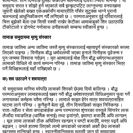
सामान्यतः तीन दिनपछि दुलही फर्काउने चलनलाई दोवरी–निवरी भनिन्छ । यो
समुदाय सरल र सोझो हुने भएकाले सबै झन्झटपट्टि लाग्नुभन्दा वनपाखामा
जुवारी खेलेको बखत एकअर्कासँग मायाप्रीति गाँसेर सुटुक्क भाग्ने पुरानो
चलनलाई आधुनिकीकरण गर्दै लगिएको छ । परम्पराअनुसार दुई परिवारलाई
चित्त बुझेको बेला एक सिसी रक्सी राखेर केटीका आमाबाबुको शिर उठाएपछि
टीकोटालो र ढोगभेट गर्नासाथ उनीहरूको सम्बन्ध स्वीकार्य हुन्छ ।
तामाङ समुदायमा मृत्यु संस्कार
तामाङ जातिमा अन्य जातिमा जस्तै मृत्यु संस्कारलाई महत्वपूर्ण संस्कारको रूपमा
लिएको पाइन्छ । यिनीहरू बौद्ध धर्मावलम्वी भएका हुनाले यिनीहरू पूर्वजन्म र
पुनःजन्ममा विश्वास गर्दछन् । मृत आत्मालाई मोक्ष दिन बौद्ध धर्मग्रन्थअनुसार
लामाको विधिले यो कार्य सम्पन्न गरिन्छ । तामाङ जातिमा मृत्यु संस्कार भित्र
पर्ने विधिहरूलाई यहाँ राखिएको छ ।
क) शव उठाउने र शवयात्रा
यो समुदायमा मानिस मरेपछि लासको शिरको छेउमा दियो बालिन्छ । बौद्ध
परम्पराअनुसार लामाहरूलाई खबर गरी बौद्ध धर्मशास्त्रको विधिअनुसार फुवा गर्ने
लगायतका कर्महरू घरैमा गरिन्छ । लामाले साइत हेरेर मात्र शवयात्रासहित
घाटमा लाने गरिन्छ । कुनैकुनै बेला दुई, तीन दिनपछिको साइत निस्किन्छ ।
राता–पहेँला र सेता कपडाबाहेक अन्य परम्परागत शृंगारका वस्तुले सिंगारेर लास
लैजाँदा घ्याङलिङ (धार्मिक सनाई) तथा ढ्यांग्रो, झ्याम्टा बजाउँँदै अघि लाग्छन्
। मूल लामा लासको ठीक अघिल्तिर रहन्छन् र घण्टी बजाउँदै, मन्त्र पढ्दै अघि
बढ्छन् । उनले हातमा लिएको लामो कपडाको ध्वजाको अर्को छेउ लासको
खटसम्म तानिएको हुन्छ । स्वास्नीमानिसहरू मलामी जान यो समुदायमा