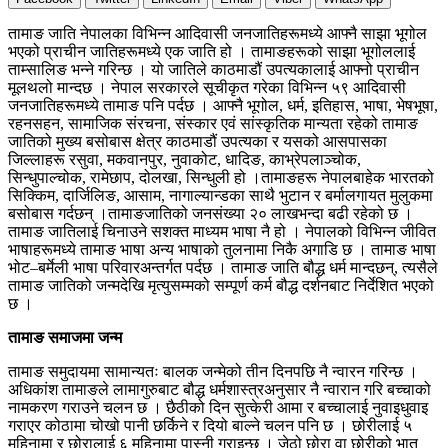
तामाङ जाति नेपालका विभिन्न आदिवासी जनजातिहरूमध्ये आफ्नै साझा भूगोल
भएको प्राचीन जातिहरूमध्ये एक जाति हो । तामाङहरूको साझा भूगोललाई
ताम्सालिङ भन्ने गरिन्छ । यो जातिले काठमाडौं उपत्यकालाई आफ्नो प्राचीन
मूलथलो मान्दछ । नेपाल सरकारले सूचीकृत गरेका विभिन्न ५९ आदिवासी
जनजातिहरूमध्ये तामाङ पनि पर्दछ । आफ्नै भूगोल, धर्म, इतिहास, भाषा, भेषभूषा,
रहनसहन, सामाजिक संरचना, संस्कार एवं सांस्कृतिक मान्यता रहेको तामाङ
जातिको मुख्य बसोबास क्षेत्र काठमाडौं उपत्यका र यसको आसपासका
जिल्लाहरू रसुवा, मकवानपुर, नुवाकोट, धादिङ, काभ्रेपलाञ्चोक,
सिन्धुपाल्चोक, रामेछाप, दोलखा, सिन्धुली हो ।तामाङहरू नेपालबाहेक भारतको
सिक्किम, दार्जिलिङ, आसाम, नागाल्यान्डका साथै भुटान र बर्मालगायत मुलुकमा
बसोबास गर्दछन् ।तामाङजातिको जनसंख्या २० लाखभन्दा बढी रहेको छ ।
तामाङ जातिलाई चिनाउने सशक्त माध्यम भाषा नै हो । नेपालको विभिन्न जीवित
भाषाहरूमध्ये तामाङ भाषा अन्य भाषाको तुलनामा निकै अगाडि छ । तामाङ भाषा
भोट–बर्मेली भाषा परिवारअन्तर्गत पर्दछ । तामाङ जाति बौद्ध धर्म मान्दछन्, त्यसैले
तामाङ जातिको जन्मदेखि मृत्युसम्मको सम्पूर्ण कर्म बौद्ध दर्शनबाट निर्देशित भएको
छ ।
तामाङ समाजमा जन्म
तामाङ समुदायमा सामान्यतः बालक जन्मेको तीन दिनपछि नै न्वारन गरिन्छ ।
अधिकांश तामाङले लामागुरुबाट बौद्ध धर्मशास्त्रअनुसार नै न्वारान गरि बच्चाको
नामकरण गराउने चलन छ । छैठीको दिन सुत्केरी आमा र बच्चालाई नुवाइधुवाइ
गराएर कोठामा चोखो पानी छर्किने र दियो बाल्ने चलन पनि छ । छोरीलाई ५
महिनामा र छोरालाई ६ महिनामा पास्नी गराइन्छ । जेठो छोरा वा छोरीको भात