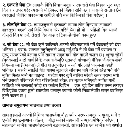
२. एकराते घेवा ः
लामाकै विधि विधानअनुसार एक राते घेवा बिहान सुरु भएर
दिन र रातभर गरेर त्यसको भोलिपल्टको बिहान सकिन्छ । जसको सन्तान छैन
त्यस्ताले जीवित अवस्थामा आफैंले पनि यस किसिमको घेवा गर्दछन् ।
३. तीनदिने घेवा ः
तामाङहरूले मृतकको नाममा तीन दिनसम्म लामाको
शास्त्रमा भएको सबै विधि विधान गरेर गरिने घेवा हो यो । पहिलो दिन थाल्ने,
दोस्रो दिन फाल्ने, तेस्रो दिन वाङ र टिकाम्हेन्दोको काम हुन्छ ।
४. सो घेवा ः
सो घेवा कुनै व्यक्तिले आफ्नो जीवनकालमै गर्ने घेवालाई सो घेवा
भनिन्छ । प्रायः सन्तान नहुनेहरूले आफू मर्नुअघि नै सो घेवा गर्ने परम्परा छ ।
मृत्यु संस्कारको बेलामा पनि तामाङ समुदायमा गीत गाउने चलन छ। थुन्दा सोर्बा
(मृतकलाई बाटो खर्च दिने) काम सकेपछि मृतकले बाँच्दाको दैनिक जीवनचर्याको
विषयमा ज्वाइँ (माक्पा) ले गीत गाउनुपर्दछ। यस्तो गीतलाई ‘कल्पला व्हाई’
भनिन्छ । यसरी ज्वाइँले गीत गाएमा मृतकले जीवनमा पापै गरेको रहेछ भने पनि
मुक्ति मिल्छ भन्ने मत पाइन्छ ।परदेश गएर कुनै व्यक्ति मरेको खबर प्राप्त भयो
भने उसको परिवारले घेवा गरिसकेको रहेछ, तर मृतक भनिएको व्यक्ति गाउँ
फर्कियो भने उसलाई सोझै घर फर्कन दिइँदैन । एक–दुई दिन बाहिर बस्न लगाएर
विधिपूर्वक एउटा ठूलो घ्याम्पोमा पसाएर घ्याम्पो फोरी निकालेपछि मात्र घरभित्र
हुल्ने चलन छ ।
तामाङ समुदायमा चाडबाड तथा उत्सव
तामाङहरूले आफ्नो विभिन्न चाडपर्वमा बौद्ध धर्म र परम्पराअनुसार गुम्बा, माने र
छ्योर्तेनमा पूजाआज गर्दछन् । बौद्ध धर्मको महायानी सम्प्रदायभित्र पर्दछन् ।
महत्वपूर्ण धार्मिक चाडपर्वहरूमध्ये बुद्धजयन्ती, सांस्कृतिक एवं धार्मिक पर्व अर्थात्