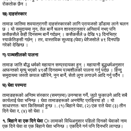
रोकतोक छैन ।
ख) दाहसंस्कार
तामाङ जातिमा शवयात्रागरी दाहसंस्कारको लागि प्रायजसो डाँडामा लाने चलन
छ । यो समुदायमा नुन, तेल बार्ने चलन शास्त्रानुसार अनिवार्य नभए पनि
कसैकसैले केही दिनसम्म बार्ने गर्दछन् । कसैकसैले ७ देखि १३ दिनभित्र
स्यार्कतिङ्सी गर्छन् । तर, वास्तविक सुध्याइ (घेवा) धेरैजसोले ४९ दिनपछि
गरेको देखिन्छ ।
ग) पञ्चशीलको पालना
तामाङ जाति बौद्ध धर्मको महायान सम्प्रदायका हुन् । महायानी बुद्धधर्मअनुसार
आफन्तको मृत्यु भएको ४९औं दिनसम्म पञ्चशीलको पालना गर्नु पर्दछ । हिन्दु
समुदायमा जस्तो कपाल खौरिने, नुन बार्ने, सेतो लुगा लगाउने आदि गर्नु पर्दैन ।
घ) घेवा परम्परा
तामाङहरूको अन्तिम संस्कार (समग्रमा) उनन्चास गर्ने, जुठो फुकाउने आदि सबै
कार्यलाई घेवा भनिन्छ । घेवा तामाङहरूको अन्त्येष्टि प्रक्रिया हो । यो
साधारणतः चार किसिमको हुन्छ ।. (१) बिहाने घेवा, (२) एक राते घेवा (३) तीन
दिने घेवा र, (४) सो घेवा ।
१. बिहाने वा एक दिने घेवा ः
लामाको विधिअनुसार पहिलो दिनको घेवाको नाम
एक दिने घेवा वा एक बिहाने घेवा भनिन्छ । एकदिने गर्न पनि दिनभरि लाग्दछ।