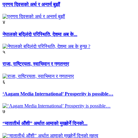
प्रणय दिवसको अर्थ र अन्तर्य बुझौं
४
नेपालकाे बद्लिंदाे परिस्थिति, देशमा अब के...
५
राजा, राष्ट्रियता, स्वाभिमान र गणतन्त्र
६
‘Aagam Media International’ Prosperity is possible…
७
“मातातीर्थ औंशी” अर्थात आमाको मुखहेर्ने दिनकाे...