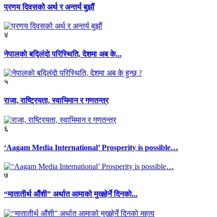
प्रणय दिवसको अर्थ र अन्तर्य बुझौं
४
नेपालकाे बद्लिंदाे परिस्थिति, देशमा अब के...
५
राजा, राष्ट्रियता, स्वाभिमान र गणतन्त्र
६
‘Aagam Media International’ Prosperity is possible…
७
“मातातीर्थ औंशी” अर्थात आमाको मुखहेर्ने दिनकाे...