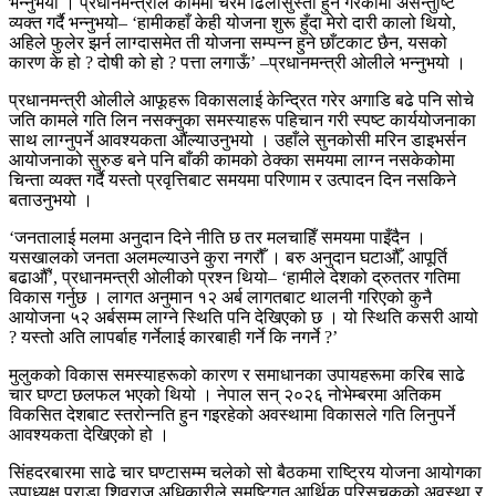
भन्नुभयो । प्रधानमन्त्रीले काममा चरम ढिलासुस्ती हुने गरेकोमा असन्तुष्टि
व्यक्त गर्दै भन्नुभयो– ‘हामीकहाँ केही योजना शुरू हुँदा मेरो दारी कालो थियो,
अहिले फुलेर झर्न लाग्दासमेत ती योजना सम्पन्न हुने छाँटकाट छैन, यसको
कारण के हो ? दोषी को हो ? पत्ता लगाऊँ’ –प्रधानमन्त्री ओलीले भन्नुभयो ।
प्रधानमन्त्री ओलीले आफूहरू विकासलाई केन्द्रित गरेर अगाडि बढे पनि सोचे
जति कामले गति लिन नसक्नुका समस्याहरू पहिचान गरी स्पष्ट कार्ययोजनाका
साथ लाग्नुपर्ने आवश्यकता औंल्याउनुभयो । उहाँले सुनकोसी मरिन डाइभर्सन
आयोजनाको सुरुङ बने पनि बाँकी कामको ठेक्का समयमा लाग्न नसकेकोमा
चिन्ता व्यक्त गर्दै यस्तो प्रवृत्तिबाट समयमा परिणाम र उत्पादन दिन नसकिने
बताउनुभयो ।
‘जनतालाई मलमा अनुदान दिने नीति छ तर मलचाहिँ समयमा पाइँदैन ।
यसखालको जनता अलमल्याउने कुरा नगरौँ । बरु अनुदान घटाऔँ, आपूर्ति
बढाऔँ’, प्रधानमन्त्री ओलीको प्रश्न थियो– ‘हामीले देशको द्रुततर गतिमा
विकास गर्नुछ । लागत अनुमान १२ अर्ब लागतबाट थालनी गरिएको कुनै
आयोजना ५२ अर्बसम्म लाग्ने स्थिति पनि देखिएको छ । यो स्थिति कसरी आयो
? यस्तो अति लापर्बाह गर्नेलाई कारबाही गर्ने कि नगर्ने ?’
मुलुकको विकास समस्याहरूको कारण र समाधानका उपायहरूमा करिब साढे
चार घण्टा छलफल भएको थियो । नेपाल सन् २०२६ नोभेम्बरमा अतिकम
विकसित देशबाट स्तरोन्नति हुन गइरहेको अवस्थामा विकासले गति लिनुपर्ने
आवश्यकता देखिएको हो ।
सिंहदरबारमा साढे चार घण्टासम्म चलेको सो बैठकमा राष्ट्रिय योजना आयोगका
उपाध्यक्ष प्राडा शिवराज अधिकारीले समष्टिगत आर्थिक परिसूचकको अवस्था र