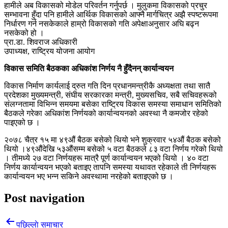
हामीले अब विकासको मोडेल परिवर्तन गर्नुपर्छ । मुलुकमा विकासको प्रचुर
सम्भावना हुँदा पनि हामीले आर्थिक विकासको आफ्नै मार्गचित्र अझै स्पष्टरूपमा
निर्धारण गर्न नसकेकाले हाम्रो विकासको गति अपेक्षाअनुसार अघि बढ्न
नसकेको हो ।
प्रा.डा. शिवराज अधिकारी
उपाध्यक्ष, राष्ट्रिय योजना आयोग
विकास समिति बैठकका अधिकांश निर्णय नै हुँदैनन् कार्यान्वयन
विकास निर्माण कार्यलाई द्रुत गति दिन प्रधानमन्त्रीकै अध्यक्षता तथा सातै
प्रदेशका मुख्यमन्त्री, संघीय सरकारका मन्त्री, मुख्यसचिव, सबै सचिवहरूको
संलग्नतामा विभिन्न समयमा बसेका राष्ट्रिय विकास समस्या समाधान समितिको
बैठकले गरेका अधिकांश निर्णयको कार्यान्वयनको अवस्था नै कमजोर रहेको
पाइएको छ ।
२०७८ चैत्र १५ मा ४९औं बैठक बसेको थियो भने शुक्रवार ५४औं बैठक बसेको
थियो ।४९औंदेखि ५३औंसम्म बसेको ५ वटा बैठकले ८३ वटा निर्णय गरेको थियो
। तीमध्ये २७ वटा निर्णयहरू मात्रै पूर्ण कार्यान्वयन भएको थियो । ४० वटा
निर्णय कार्यान्वयन भएको बताइए तापनि समस्या यथावत रहेकाले ती निर्णयहरू
कार्यान्वयन भए भन्न सकिने अवस्थामा नरहेको बताइएको छ ।
Post navigation
पछिल्लाे समाचार