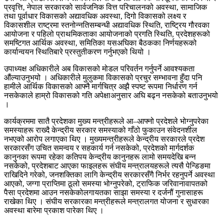
प्रवृत्ति, नेपाल सरकारको सार्वजनिक वित्त परिचालनको अवस्था, सामाजिक
तथा पूर्वाधार विकासको अद्यावधिक अवस्था, दिगो विकासको लक्ष्य र
विकासशील राष्ट्रमा स्तनोन्नतिसम्बन्धी अद्यावधिक स्थिति, राष्ट्रिय गौरवका
आयोजना र पहिलो प्राथमिकताका आयोजनाको प्रगति स्थिति, प्रदेशहरूको
समष्टिगत आर्थिक अवस्था, समितिका यसअघिका बैठकका निर्णयहरूको
कार्यान्वयन स्थितिबारे प्रस्तुतीकरण गर्नुभएको थियो ।
उपाध्यक्ष अधिकारीले अब विकासको मोडल परिवर्तन गर्नुपर्ने आवश्यकता
औंल्याउनुभयो । अधिकारीले मुलुकमा विकासको प्रचुर सम्भावना हुँदा पनि
हामीले आर्थिक विकासको आफ्नै मार्गचित्र अझै स्पष्ट रूपमा निर्धारण गर्न
नसकेकाले हाम्रो विकासको गति अपेक्षाअनुसार अघि बढ्न नसकेको बताउनुभयो
।
कार्यक्रममा सातै प्रदेशका मुख्य मन्त्रीहरूले आ–आफ्नो प्रदेशले भोग्नुपरेका
समस्याहरू राख्दै केन्द्रीय सरकार समस्याको गाँठो फुकाउन संवेदनशील
नभएको आरोप लगाएका थिए । मुख्यमन्त्रीहरूले केन्द्रीय सरकारले प्रदेश
सरकारसँग उचित समन्वय र सहकार्य गर्न नसकेको, प्रदेशको मार्गदर्शक
कानुनका रूपमा रहेका कतिपय केन्द्रीय कानुनहरू लामो समयदेखि बन्न
नसकेको, प्रदेशबाट आएका फाइलहरू संघीय मन्त्रालयहरूले त्यसै पेन्डिङमा
राखिदिने गरेको, जनशक्तिका लागि केन्द्रीय सरकारसँगै निर्भर रहनुपर्ने अवस्था
आएको, जग्गा प्राप्तिमा ठूलो समस्या भोग्नुपरेको, ट्राफिक जरिवानावापतको
पैसा प्रदेशमा आउन नसकेकोलगायतका साझा समस्या र दर्जनौं गुनासाहरू
राखेका थिए । संघीय सरकारका मन्त्रीहरूले मन्त्रालगत योजना र सुधारका
अवस्था बारेमा प्रकाश पारेका थिए ।