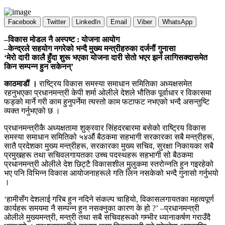
Facebook
Twitter
LinkedIn
Email
Viber
WhatsApp
–विकास मोडल नै अस्पष्ट : योजना आयोग
–केन्द्रले सहयोग नगरेको भन्दै मुख्य मन्त्रीहरुका दर्जनौं गुनासा
‘मेरो दारी कालै हुँदा शुरू भएका योजना दारी सेतो भएर झर्न लागिसक्दासमेत
किन सम्पन्न हुन सकेनन्’
काठमाडौं ।
राष्ट्रिय विकास समस्या समाधान समितिका अध्यक्षसमेत
रहनुभएका प्रधानमन्त्री केपी शर्मा ओलीले देशले भौतिक पूर्वाधार र विकासमा
फड्को मार्ने गरी काम हुनुपर्नेमा त्यस्तो काम फटाफट नभएको भन्दै असन्तुष्टि
व्यक्त गर्नुभएको छ ।
प्रधानमन्त्रीकै अध्यक्षतामा शुक्रवार सिंहदरबारमा बसेको राष्ट्रिय विकास
समस्या समाधान समितिको ५४औं बैठकमा सहभागी सरकारका सबै मन्त्रीहरू,
सातै प्रदेशका मुख्य मन्त्रीहरू, सरकारका मुख्य सचिव, सुरक्षा निकायका सबै
प्रमुखहरू तथा सचिवलगायतका उच्च पदस्थहरू सहभागी सो बैठकमा
प्रधानमन्त्री ओलीले देश छिट्टै विकासशील मुलुकमा स्तरोन्नति हुन गइरहेको
भए पनि विभिन्न विकास आयोजनाहरूले गति लिन नसकेको भन्दै गुनासो गर्नुभयो
।
‘हामीसँग देशलाई गरिब हुन नदिने संकल्प चाहियो, विकासलगायतका महत्वपूर्ण
कार्यहरू समयमा नै सम्पन्न हुन नसक्नुका कारण के हो ?’ –प्रधानमन्त्री
ओलीले मुख्यमन्त्री, मन्त्री तथा सबै सचिवहरूको गम्भीर ध्यानाकर्षण गराउँदै