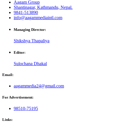
Aagam Group
Shantinagar, Kathmandu, Nepal.
9841-513890
info@aagammediaintl.com
Managing Director:
Shikshya Thapaliya
Editor:
Sulochana Dhakal
Email:
aagammedia24@gmail.com
For Advertisement:
98510-75195
Links: