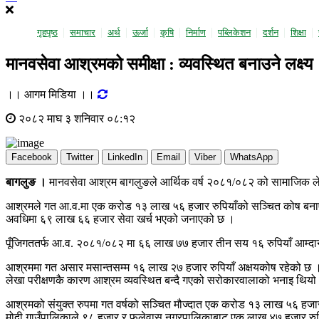
गृहपृष्ठ
समाचार
अर्थ
ऊर्जा
कृषि
निर्माण
पब्लिकेशन
दर्शन
शिक्षा
मानवसेवा आश्रमको समीक्षा : व्यवस्थित बनाउने लक्ष्य
।। आगम मिडिया ।।
२०८२ माघ ३ शनिवार ०८:१२
Facebook
Twitter
LinkedIn
Email
Viber
WhatsApp
बागलुङ ।
मानवसेवा आश्रम बागलुङले आर्थिक वर्ष २०८१/०८२ को सामाजिक लेख
आश्रमले गत आ.व.मा एक करोड १३ लाख ५६ हजार रुपियाँको सञ्चित कोष बनाएको
अवधिमा ६९ लाख ६६ हजार सेवा खर्च भएको जनाएको छ ।
पूँजिगततर्फ आ.व. २०८१/०८२ मा ६६ लाख ७७ हजार तीन सय १६ रुपियाँ आम्दान
आश्रममा गत असार मसान्तसम्म १६ लाख २७ हजार रुपियाँ अक्षयकोष रहेको छ । ग
लेखा परीक्षणकै कारण आश्रम व्यवस्थित बन्दै गएको सरोकारवालाको भनाइ थियो
आश्रमको संयुक्त रुपमा गत वर्षको सञ्चित मौज्दात एक करोड १३ लाख ५६ हज
मोदी गाउँपालिकाले ९८ हजार र फलेवास नगरपालिकाबाट एक लाख ४७ हजार रुपिय