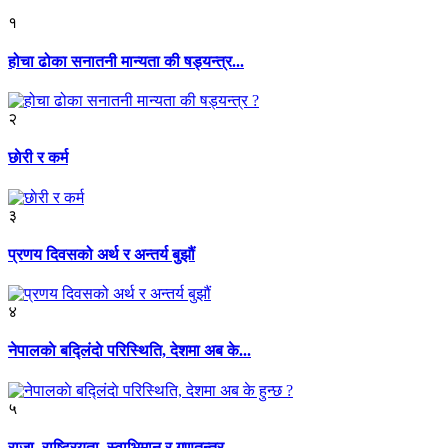
१
होचा ढोका सनातनी मान्यता की षड्यन्त्र...
२
छाेरी र कर्म
३
प्रणय दिवसको अर्थ र अन्तर्य बुझौं
४
नेपालकाे बद्लिंदाे परिस्थिति, देशमा अब के...
५
राजा, राष्ट्रियता, स्वाभिमान र गणतन्त्र