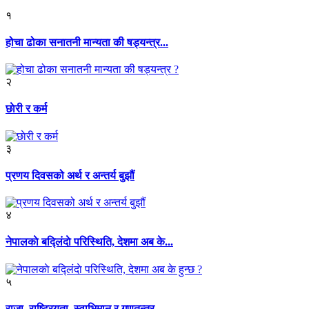
१
होचा ढोका सनातनी मान्यता की षड्यन्त्र...
२
छाेरी र कर्म
३
प्रणय दिवसको अर्थ र अन्तर्य बुझौं
४
नेपालकाे बद्लिंदाे परिस्थिति, देशमा अब के...
५
राजा, राष्ट्रियता, स्वाभिमान र गणतन्त्र