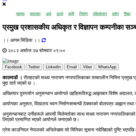
गृहपृष्ठ
समाचार
अर्थ
ऊर्जा
कृषि
निर्माण
पब्लिकेशन
दर्शन
शिक्षा
प्रमुख प्रशासकीय अधिकृत र विज्ञापन कम्पनीका सञ्चाल
।। आगम मिडिया ।।
२०८२ असोज २७ सोमवार ०९:००
Facebook
Twitter
LinkedIn
Email
Viber
WhatsApp
काठमाडौ ।
रौतहटको माधव नारायण नगरपालिकाका तत्कालीन निमित्त प्रमुख 
मुद्दा दर्ता भएको छ ।
अख्तियार दुरुपयोग अनुसन्धान आयोगले उहाँहरूविरुद्ध आइतबार विशेष अदालत, क
आयोगका अनुसार, विद्यालय भवन निर्माणसम्बन्धी ठेक्काको बोलपत्र आह्वान तथा बो
अनुसन्धानबाट उनीहरूले आपसी मिलेमतोका साथ माधव नारायण नगरपालिकाको ठेक्कास
लिएको प्रमाणित भएको आयोगले जनाएको छ।
प्रेस काउन्सिल नेपालको अभिलेखमा सो मितिका सूचना नदेखिएको पुष्टि भएपछि आ