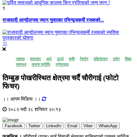
९
राजावादी आन्दोलनमा ज्यान गुमाएका एभिन्यूजकर्मी रजकको...
गृहपृष्ठ
समाचार
अर्थ
ऊर्जा
कृषि
निर्माण
पब्लिकेशन
दर्शन
शिक्षा
स्वास्थ्य
सूचना प्रविधि
प्राेफाइल
तिम्बुङ पोखरीस्थित क्षेत्रमा चर्दै चौरीगाई (फोटो
फिचर)
।। आगम मिडिया ।।
२०८२ भदौ २८ शनिवार २०:१३
Facebook
Twitter
LinkedIn
Email
Viber
WhatsApp
फुङलिङ ।
चौरीगाई (याक) लाई हिमाली क्षेत्रका बासिन्दाको प्रमुख आर्थिक