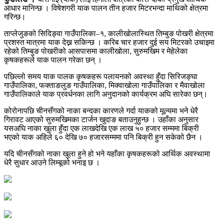
आधार मानिन्छ । विषेशगरी याक पालन तीन हजार मिटरभन्दा माथिको क्षेत्रमा
गरिन्छ।
ताप्लेजुङको सिदिङ्वा गाउँपालिका–१, कालीखोलास्थित तिम्बुङ पोखरी क्षेत्रमा
प्रशस्त मात्रमा याक देख्न सकिन्छ । करिब चार हजार दुई सय मिटरको उचाइमा
रहेको तिम्बुङ पोखरीको आसपासमा कालीखोला, सुरुमखिम र मेहेलेका
कृषकहरूले याक पालन गरेका छन् ।
पछिल्लो समय याक पालक कृषकहरू पलायनको अवस्था हुँदा सिरिजङ्घा
गाउँपालिका, फक्ताङलुङ गाउँपालिका, मिक्वाखोला गाउँपालिका र मैवाखोला
गाउँपालिकाले याक प्रवर्धनका लागि अनुदानको कार्यक्रम अघि सारेका छन्।
कोरोनापछि चीनसँगको नाका बन्दका कारणले गर्दा याकको मूल्यमा भने धेरै
गिरावट आएको सुरुमखिमका टार्जन खुदाङ बताउनुहुन्छ । उहाँका अनुसार
यसअघि नाका खुला हुँदा एक लाखदेखि एक लाख ५० हजार सम्ममा बिक्री
भएको याक अहिले ६० देखि ७० हजारसम्ममा पनि बिक्री हुन सकेको छैन ।
यदि चीनसँगको नाका खुला हुने हो भने यहाँका कृषकहरूको आर्थिक अवस्थामा
धेरै सुधार आउने लिम्बूको भनाइ छ ।