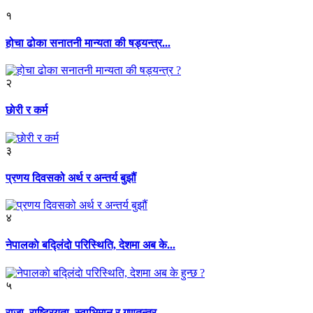
१
होचा ढोका सनातनी मान्यता की षड्यन्त्र...
२
छाेरी र कर्म
३
प्रणय दिवसको अर्थ र अन्तर्य बुझौं
४
नेपालकाे बद्लिंदाे परिस्थिति, देशमा अब के...
५
राजा, राष्ट्रियता, स्वाभिमान र गणतन्त्र