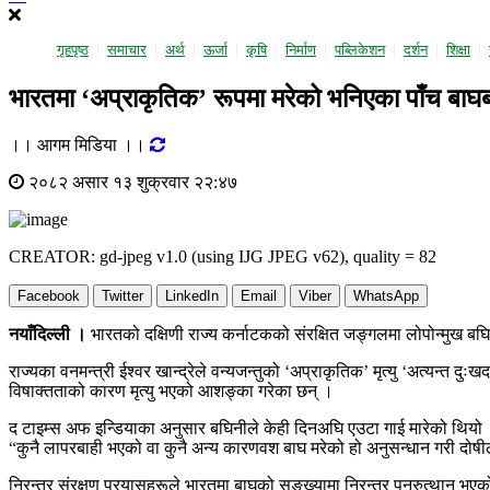
गृहपृष्ठ
समाचार
अर्थ
ऊर्जा
कृषि
निर्माण
पब्लिकेशन
दर्शन
शिक्षा
भारतमा ‘अप्राकृतिक’ रूपमा मरेको भनिएका पाँच बाघब
।। आगम मिडिया ।।
२०८२ असार १३ शुक्रवार २२:४७
CREATOR: gd-jpeg v1.0 (using IJG JPEG v62), quality = 82
Facebook
Twitter
LinkedIn
Email
Viber
WhatsApp
नयाँदिल्ली ।
भारतको दक्षिणी राज्य कर्नाटकको संरक्षित जङ्गलमा लोपोन्मुख बघ
राज्यका वनमन्त्री ईश्वर खान्द्रेले वन्यजन्तुको ‘अप्राकृतिक’ मृत्यु ‘अत्
विषाक्तताको कारण मृत्यु भएको आशङ्का गरेका छन् ।
द टाइम्स अफ इन्डियाका अनुसार बघिनीले केही दिनअघि एउटा गाई मारेको थियो
“कुनै लापरबाही भएको वा कुनै अन्य कारणवश बाघ मरेको हो अनुसन्धान गरी दोषीला
निरन्तर संरक्षण प्रयासहरूले भारतमा बाघको सङ्ख्यामा निरन्तर पुनरुत्थान 