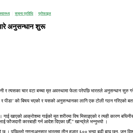
स्वास्थ्य
सूचना प्रविधि
प्राेफाइल
ारे अनुसन्धान शुरू
िनी र त्यसका चार वटा बच्चा मृत अवस्थामा फेला परेपछि भारतले अनुसन्धान सुरु 
यन्त दुःखद र पीडा’ को बिषय भएको र यसको अनुसन्धानका लागि एक टोली गठन गरिएक
 । गाई खाएको आक्रोशमा गाईको मृत शरीरमा विष मिसाइएको र त्यही कारण बघिनी
ई फौजदारी कारबाही गर्न आदेश दिएका छौँ,” खान्द्रेले भन्नुभयो ।
भएको छ । पछिल्लो गणनाअनुसार भारतमा तीन हजार ६०० भन्दा बढी बाघ छन्, जुन व