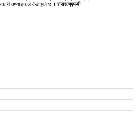
 सरकारी तथ्याङ्कले देखाएको छ ।
रासस/एएफपी