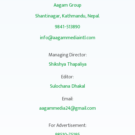
Aagam Group
Shantinagar, Kathmandu, Nepal.
9841-513890
info@aagammediaintl.com
Managing Director:
Shikshya Thapaliya
Editor:
Sulochana Dhakal
Email:
aagammedia24@gmail.com
For Advertisement:
98510-75195