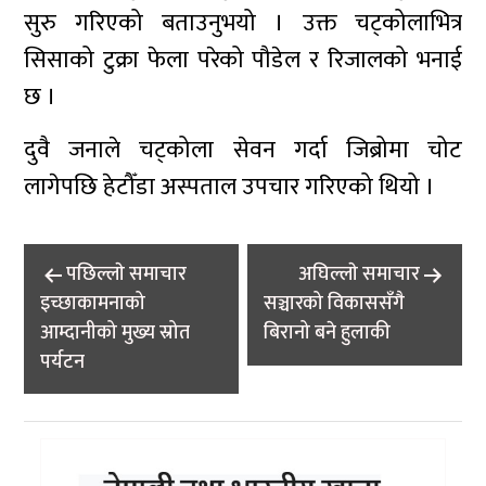
सुरु गरिएको बताउनुभयो । उक्त चट्कोलाभित्र
सिसाको टुक्रा फेला परेको पौडेल र रिजालको भनाई
छ ।
दुवै जनाले चट्कोला सेवन गर्दा जिब्रोमा चोट
लागेपछि हेटौँडा अस्पताल उपचार गरिएको थियो ।
Post
पछिल्लाे समाचार
अघिल्लाे समाचार
navigation
इच्छाकामनाको
सञ्चारको विकाससँगै
आम्दानीको मुख्य स्रोत
बिरानो बने हुलाकी
पर्यटन