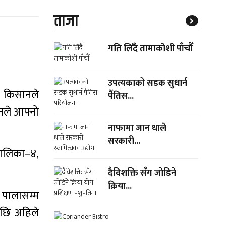
ताजा
गति लिँदै तामाकोशी पाँचौँ
उपत्यकाको सडक सुधार्न
। किसानले
पैँतिस...
ानले आफ्नो
नाफामा जान थाले
सरकारी...
पालिका–४,
दैविशक्ति सँग जाेडिने
क्रिया...
ो पालासम्म
ेपछि अहिले