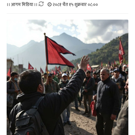
।। आगम मिडिया ।।
२०८१ चैत १५ शुक्रवार ०८:००