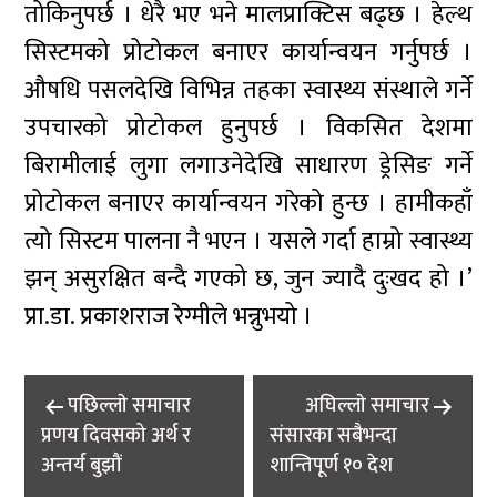
तोकिनुपर्छ । धेरै भए भने मालप्राक्टिस बढ्छ । हेल्थ
सिस्टमको प्रोटोकल बनाएर कार्यान्वयन गर्नुपर्छ ।
औषधि पसलदेखि विभिन्न तहका स्वास्थ्य संस्थाले गर्ने
उपचारको प्रोटोकल हुनुपर्छ । विकसित देशमा
बिरामीलाई लुगा लगाउनेदेखि साधारण ड्रेसिङ गर्ने
प्रोटोकल बनाएर कार्यान्वयन गरेको हुन्छ । हामीकहाँ
त्यो सिस्टम पालना नै भएन । यसले गर्दा हाम्रो स्वास्थ्य
झन् असुरक्षित बन्दै गएको छ, जुन ज्यादै दुःखद हो ।’
प्रा.डा. प्रकाशराज रेग्मीले भन्नुभयो ।
Post
पछिल्लाे समाचार
अघिल्लाे समाचार
navigation
प्रणय दिवसको अर्थ र
संसारका सबैभन्दा
अन्तर्य बुझौं
शान्तिपूर्ण १० देश