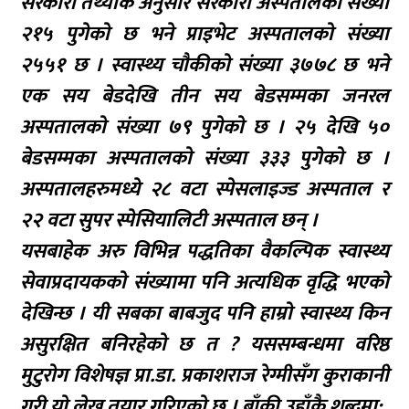
सरकारी तथ्यांक अनुसार सरकारी अस्पतालको संख्या
२१५ पुगेको छ भने प्राइभेट अस्पतालको संख्या
२५५१ छ । स्वास्थ्य चौकीको संख्या ३७७८ छ भने
एक सय बेडदेखि तीन सय बेडसम्मका जनरल
अस्पतालको संख्या ७९ पुगेको छ । २५ देखि ५०
बेडसम्मका अस्पतालको संख्या ३३३ पुगेको छ ।
अस्पतालहरुमध्ये २८ वटा स्पेसलाइज्ड अस्पताल र
२२ वटा सुपर स्पेसियालिटी अस्पताल छन् ।
यसबाहेक अरु विभिन्न पद्धतिका वैकल्पिक स्वास्थ्य
सेवाप्रदायकको संख्यामा पनि अत्यधिक वृद्धि भएको
देखिन्छ । यी सबका बाबजुद पनि हाम्रो स्वास्थ्य किन
असुरक्षित बनिरहेको छ त ? यससम्बन्धमा वरिष्ठ
मुटुरोग विशेषज्ञ प्रा.डा. प्रकाशराज रेग्मीसँग कुराकानी
गरी यो लेख तयार गरिएको छ । बाँकी उहाँकै शब्दमा: