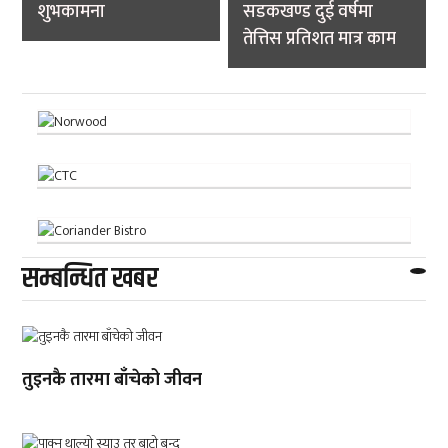
शुभकामना
सडकखण्ड दुई वर्षमा
तेत्तिस प्रतिशत मात्र काम
सम्बन्धित खबर
तुइनकै तारमा बाँचेको जीवन