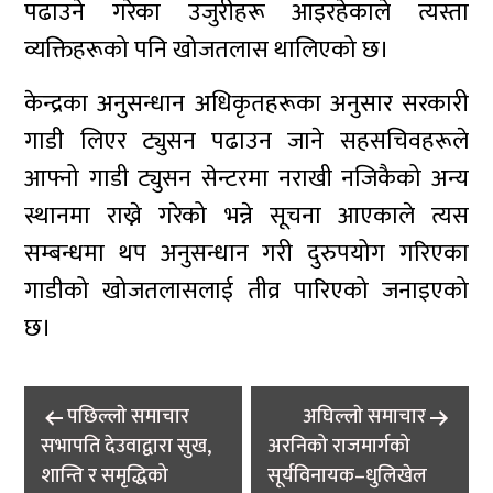
पढाउने गरेका उजुरीहरू आइरहेकाले त्यस्ता
व्यक्तिहरूको पनि खोजतलास थालिएको छ।
केन्द्रका अनुसन्धान अधिकृतहरूका अनुसार सरकारी
गाडी लिएर ट्युसन पढाउन जाने सहसचिवहरूले
आफ्नो गाडी ट्युसन सेन्टरमा नराखी नजिकैको अन्य
स्थानमा राख्ने गरेको भन्ने सूचना आएकाले त्यस
सम्बन्धमा थप अनुसन्धान गरी दुरुपयोग गरिएका
गाडीको खोजतलासलाई तीव्र पारिएको जनाइएको
छ।
Post
पछिल्लाे समाचार
अघिल्लाे समाचार
navigation
सभापति देउवाद्वारा सुख,
अरनिको राजमार्गको
शान्ति र समृद्धिको
सूर्यविनायक–धुलिखेल