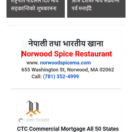
राष्ट्रपति पौडेलले दिए माघे
आज देशभर माघे संक्रान्ति
सङ्क्रान्तिको शुभकामना
पर्व मनाइँदै