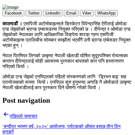
Facebook
Twitter
LinkedIn
Email
Viber
WhatsApp
काठमाडौं ।
एसपिजी अटोमोबाइल्सले क्रिकेटर दिपेन्द्रसिंह ऐरीलाई ओमोडा
एन्ड जेइकोको ब्रान्ड एम्बासडरमा नियुक्त गरिएको छ । दीपेन्द्र र ओमोडा एन्ड
जेइकोको नेपालका लागि आधिकारिक विक्रेता शारडा ग्रुप एसपिजी
अटोमोबाइल्स प्रालिबीच सोमबार सम्झौता भएसँगै उनी ब्रान्ड एम्बेसडर नियुक्त
भएका हुन् ।
नेपाल प्रिमियर लिगको उत्कृष्ट नेपाली खेलाडी घोषित सुदूरपश्चिम रोयल्सका
कप्तान दीपेन्द्रलाई सोही अवसरमा पुरस्कार बापतको कार पनि हस्तान्तरण
गरिएको थियो ।
ओमोडा एन्ड जेइको एनपिएलको पहिलो संस्करणको लागि ‘ड्रिभन बाइ’ सह
प्रायोजकको रूपमा थियो। एनपिएल सुरु हुनुभन्दा अगाडि नै ओमोडाले उत्कृष्ट
नेपाली खेलाडीलाई कार पुरस्कार दिने घोषणा गरेको थियो ।
Post navigation
पछिल्लाे समाचार
‘बन्दीपुर भ्रमण वर्ष, २०२५’ आयोजना, पर्यटकको औसत बसाइ तीन दिन
बनाइने