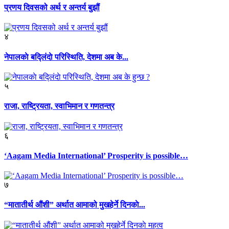
प्रणय दिवसको अर्थ र अन्तर्य बुझौं
४
नेपालकाे बद्लिंदाे परिस्थिति, देशमा अब के...
५
राजा, राष्ट्रियता, स्वाभिमान र गणतन्त्र
६
‘Aagam Media International’ Prosperity is possible…
७
“मातातीर्थ औंशी” अर्थात आमाको मुखहेर्ने दिनकाे...